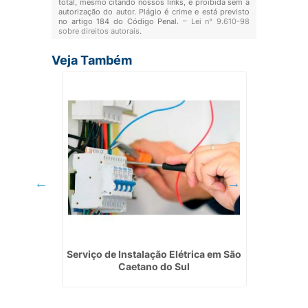
total, mesmo citando nossos links, é proibida sem a
autorização do autor. Plágio é crime e está previsto
no artigo 184 do Código Penal. –
Lei n° 9.610-98
sobre direitos autorais
.
Veja Também
phaville
Serviço de Instalação Elétrica em São
In
Caetano do Sul
Fotov