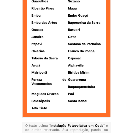
Guarulhos
Suzano
Ribeirão Pires
Mauá
Embu
Embu Guaçú
Embu das Artes
Itapecerica da Serra
Osasco
Barueri
Jandira
Cotia
Itapevi
Santana de Parnaíba
Caierias
Franco da Rocha
Taboão da Serra
Cajamar
Arujá
Alphaville
Mairiporã
Biritiba Mirim
Ferraz de
Guararema
Vasconcelos
Itaquaquecetuba
Mogi das Cruzes
Poá
Salesópolis
Santa Isabel
Alto Tietê
O texto acima "
Instalação Fotovoltaica em Cotia
" é
de direito reservado. Sua reprodução, parcial ou