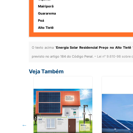
Mairiporã
Guararema
Poá
Alto Tietê
O texto acima "
Energia Solar Residencial Preço no Alto Tietê
previsto no artigo 184 do Código Penal. –
Lei n° 9.610-98 sobre d
Veja Também