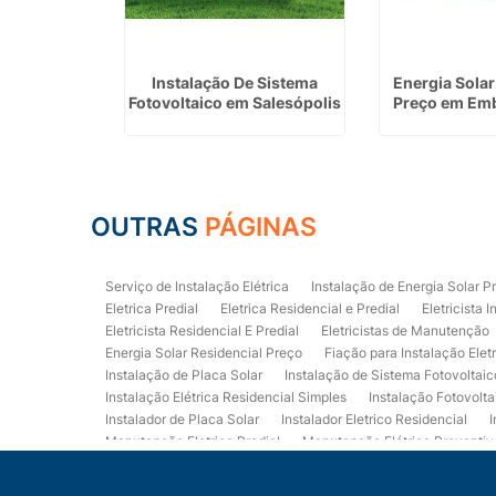
létricas
Instalação De Sistema
Energia Solar
Barueri
Fotovoltaico em Salesópolis
Preço em Emb
OUTRAS
PÁGINAS
Serviço de Instalação Elétrica
Instalação de Energia Solar P
Eletrica Predial
Eletrica Residencial e Predial
Eletricista I
Eletricista Residencial E Predial
Eletricistas de Manutenção
Energia Solar Residencial Preço
Fiação para Instalação Elet
Instalação de Placa Solar
Instalação de Sistema Fotovoltaic
Instalação Elétrica Residencial Simples
Instalação Fotovolta
Instalador de Placa Solar
Instalador Eletrico Residencial
I
Manutenção Eletrica Predial
Manutenção Elétrica Preventiv
Orçamento de Instalação Elétrica Residencial
Projeto de Ele
Quadro Eletrica Residencial
Serviços de Eletricista
Servi