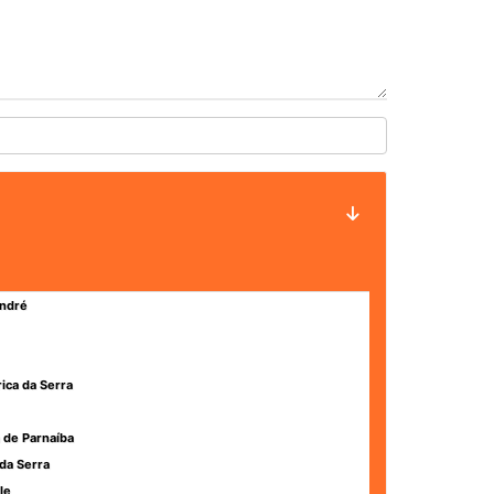
ndré
rica da Serra
 de Parnaíba
da Serra
le