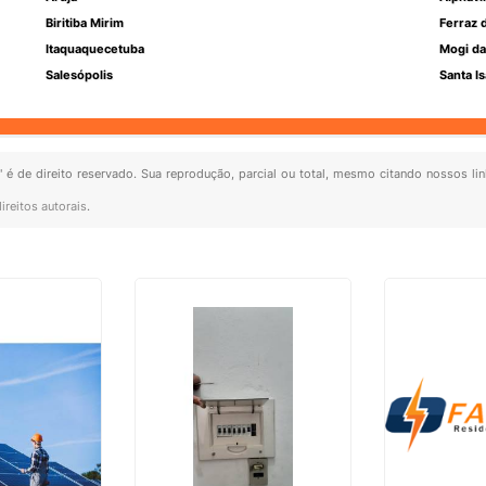
Biritiba Mirim
Ferraz 
Itaquaquecetuba
Mogi da
Salesópolis
Santa Is
" é de direito reservado. Sua reprodução, parcial ou total, mesmo citando nossos lin
ireitos autorais
.