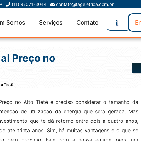
SP
(11) 97071-3044
contato@fageletrica.com.br
m Somos
Serviços
Contato
En
ial Preço no
to Tietê
 Preço no Alto Tietê é preciso considerar o tamanho da
intenção de utilização da energia que será gerada. Mas
vestimento que te dá retorno entre dois a quatro anos,
de até trinta anos! Sim, há muitas vantagens e o que se
uro bem próximo. Fale com a nossa equipe, peça um