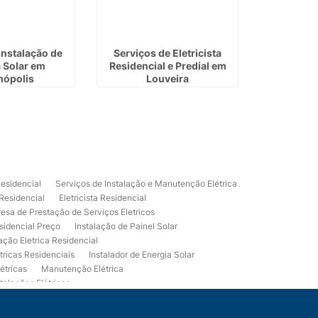
Instalação de
Serviços de Eletricista
Eletric
 Solar em
Residencial e Predial em
Residenc
ópolis
Louveira
Residencial
Serviços de Instalação e Manutenção Elétrica
 Residencial
Eletricista Residencial
esa de Prestação de Serviços Eletricos
sidencial Preço
Instalação de Painel Solar
lação Eletrica Residencial
tricas Residenciais
Instalador de Energia Solar
étricas
Manutenção Elétrica
talações Elétricas
Eletrico Predial
Projeto Eletrico Residencial
mpleta
Usina Fotovoltaica Residencial