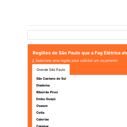
Regiões de São Paulo que a Fag Elétrica a
Selecione uma região para solicitar um orçamento
Grande São Paulo
São Caetano do Sul
Diadema
Ribeirão Pires
Embu Guaçú
Osasco
Cotia
Caierias
Cajamar