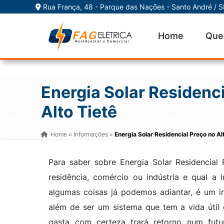
Rua França, 48 - Parque das Nações - Santo André / 
Home
Que
Energia Solar Residenc
Alto Tietê
Home
Informações
Energia Solar Residencial Preço no Al
»
»
Para saber sobre Energia Solar Residencial
residência, comércio ou indústria e qual a 
algumas coisas já podemos adiantar, é um in
além de ser um sistema que tem a vida útil 
gasta com certeza trará retorno num fut