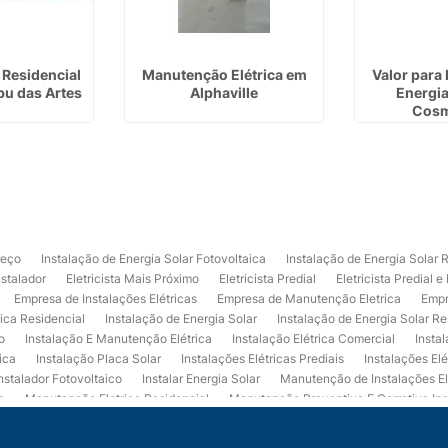
 Residencial
Manutenção Elétrica em
Valor para 
u das Artes
Alphaville
Energia
Cosm
reço
Instalação de Energia Solar Fotovoltaica
Instalação de Energia Solar 
nstalador
Eletricista Mais Próximo
Eletricista Predial
Eletricista Predial e
Empresa de Instalações Elétricas
Empresa de Manutenção Eletrica
Empr
rica Residencial
Instalação de Energia Solar
Instalação de Energia Solar Re
o
Instalação E Manutenção Elétrica
Instalação Elétrica Comercial
Insta
ica
Instalação Placa Solar
Instalações Elétricas Prediais
Instalações Elé
nstalador Fotovoltaico
Instalar Energia Solar
Manutenção de Instalações El
a
Manutenção Eletrica Residencial
Manutenção Preventiva E Corretiva Ins
trica
Projeto de Instalações Elétricas
Projeto Elétrico Comercial
Projeto 
ços de Manutenção Elétrica
Usina de Energia Solar
Usina Fotovoltaica Co