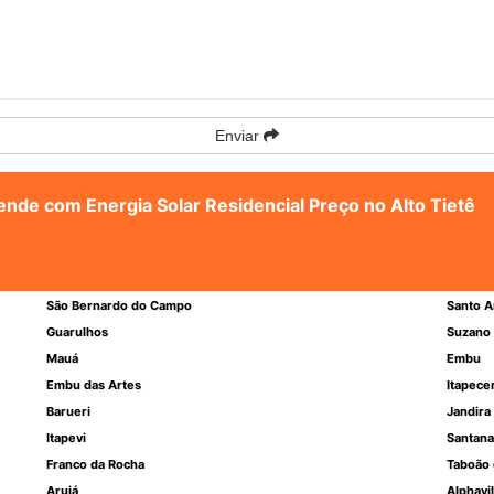
Enviar
tende com Energia Solar Residencial Preço no Alto Tietê
São Bernardo do Campo
Santo A
Guarulhos
Suzano
Mauá
Embu
Embu das Artes
Itapece
Barueri
Jandira
Itapevi
Santana
Franco da Rocha
Taboão 
Arujá
Alphavil