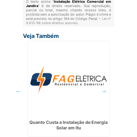
O texto acima "
Instalação Elétrica Comercial em
Jandira
" é de direito reservado. Sua reprodução,
parcial ou total, mesmo citando nossos links, é
proibida sem a autorização do autor. Plágio é crime e
está previsto no artigo 184 do Código Penal. –
Lei n°
9.610-98 sobre direitos autorais
.
Veja Também
erica da
Quanto Custa a Instalação de Energia
Manute
Solar em Itu
Instal