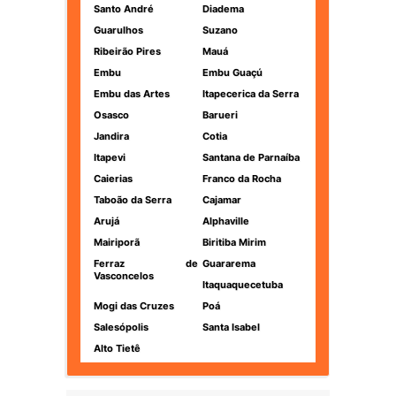
Santo André
Diadema
Guarulhos
Suzano
Ribeirão Pires
Mauá
Embu
Embu Guaçú
Embu das Artes
Itapecerica da Serra
Osasco
Barueri
Jandira
Cotia
Itapevi
Santana de Parnaíba
Caierias
Franco da Rocha
Taboão da Serra
Cajamar
Arujá
Alphaville
Mairiporã
Biritiba Mirim
Ferraz de
Guararema
Vasconcelos
Itaquaquecetuba
Mogi das Cruzes
Poá
Salesópolis
Santa Isabel
Alto Tietê