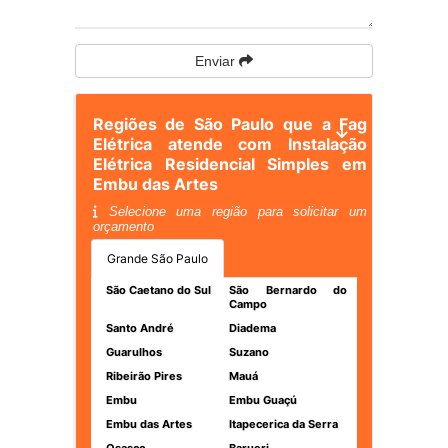
Enviar
Regiões de São Paulo que a Fag
Elétrica atende com Instalação
Elétrica Residencial Simples em
Embu das Artes
Selecione uma região para solicitar um
orçamento
Grande São Paulo
São Caetano do Sul
São Bernardo do
Campo
Santo André
Diadema
Guarulhos
Suzano
Ribeirão Pires
Mauá
Embu
Embu Guaçú
Embu das Artes
Itapecerica da Serra