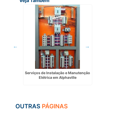
Veja Também
lar
Serviços de Instalação e Manutenção
Projet
oá
Elétrica em Alphaville
OUTRAS
PÁGINAS