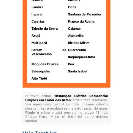
Osasco
Barueri
Jandira
Cotia
Itapevi
Santana de Parnaíba
Caierias
Franco da Rocha
Taboão da Serra
Cajamar
Arujá
Alphaville
Mairiporã
Biritiba Mirim
Ferraz de
Guararema
Vasconcelos
Itaquaquecetuba
Mogi das Cruzes
Poá
Salesópolis
Santa Isabel
Alto Tietê
O texto acima "
Instalação Elétrica Residencial
Simples em Embu das Artes
" é de direito reservado.
Sua reprodução, parcial ou total, mesmo citando
nossos links, é proibida sem a autorização do autor.
Plágio é crime e está previsto no artigo 184 do
Código Penal. –
Lei n° 9.610-98 sobre direitos
autorais
.