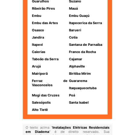
Guarulhos
Suzano
Ribeirão Pires
Mauá
Embu
Embu Guaçú
Embu das Artes
Itapecerica da Serra
Osasco
Barueri
Jandira
Cotia
Itapevi
Santana de Parnaíba
Caierias
Franco da Rocha
Taboão da Serra
Cajamar
Arujá
Alphaville
Mairiporã
Biritiba Mirim
Ferraz de
Guararema
Vasconcelos
Itaquaquecetuba
Mogi das Cruzes
Poá
Salesópolis
Santa Isabel
Alto Tietê
O texto acima "
Instalações Elétricas Residenciais
em Diadema
" é de direito reservado. Sua