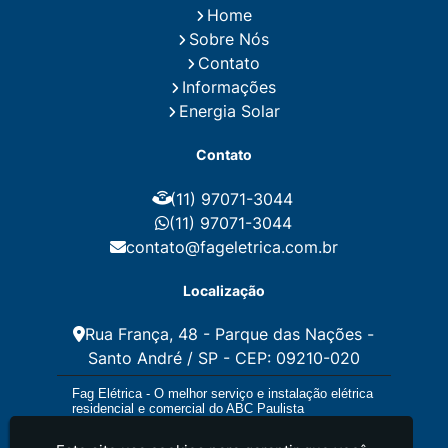
Home
Instalação de Energia Solar Residencial Preço
Sobre Nós
Instalação de Painel Solar
Instalação de Placa Solar
Contato
Instalação de Sistema Fotovoltaico
Informações
Instalação E Manutenção Elétrica
Energia Solar
Instalação Elétrica Comercial
Instalação Eletrica Residencial
Contato
Instalação Elétrica Residencial Simples
Instalação Fotovoltaica
Instalação Placa Solar
(11) 97071-3044
Instalações Elétricas Prediais
Instalações Elétricas Residenciais
(11) 97071-3044
Instalador de Energia Solar
contato@fageletrica.com.br
Instalador de Placa Solar
Instalador Eletrico Residencial
Localização
Instalador Fotovoltaico
Instalar Energia Solar
Manutenção de Instalações Elétricas
Rua França, 48 - Parque das Nações -
Manutenção Elétrica
Santo André / SP - CEP: 09210-020
Manutenção Eletrica Predial
Manutenção Elétrica Preventiva
Fag Elétrica - O melhor serviço e instalação elétrica
Manutenção Eletrica Residencial
residencial e comercial do ABC Paulista
Manutenção Preventiva E Corretiva Instalações
Elétricas