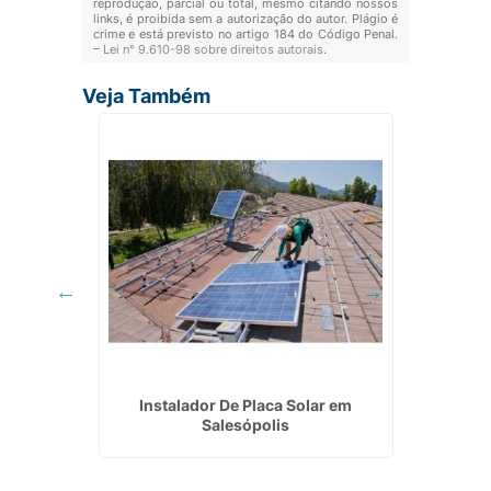
reprodução, parcial ou total, mesmo citando nossos
links, é proibida sem a autorização do autor. Plágio é
crime e está previsto no artigo 184 do Código Penal.
–
Lei n° 9.610-98 sobre direitos autorais
.
Veja Também
trica em
Instalador De Placa Solar em
Empres
Salesópolis