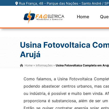
Rua França, 48 - Parque das Nações -
Santo André / SP
Home
Que
(11) 97071-3044
contato@fageletrica.com.br
Usina Fotovoltaica Co
Arujá
Home
Informações
Usina Fotovoltaica Completa em Aruj
»
»
Como falamos, a Usina Fotovoltaica Comple
podendo abastecer centros urbanos, mas cas
ou indústria, é possível e muito bem vinda. A
proporciona é substanciosa, além de ser um
Então se quiser contratar energia solar en