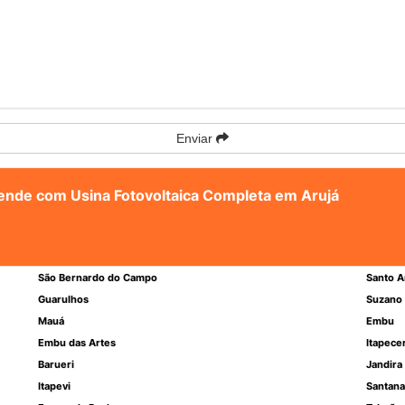
Enviar
atende com Usina Fotovoltaica Completa em Arujá
São Bernardo do Campo
Santo A
Guarulhos
Suzano
Mauá
Embu
Embu das Artes
Itapece
Barueri
Jandira
Itapevi
Santana