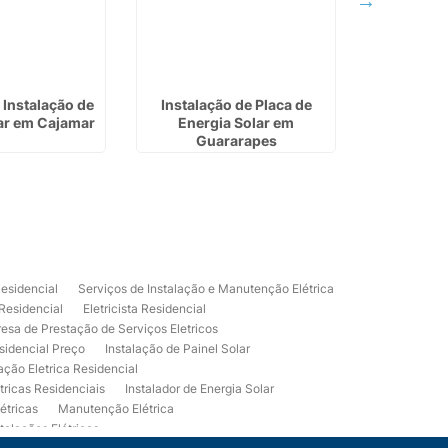
Instalação de
Instalação de Placa de
Instala
ar em Cajamar
Energia Solar em
Fotovoltai
Guararapes
Residencial
Serviços de Instalação e Manutenção Elétrica
 Residencial
Eletricista Residencial
esa de Prestação de Serviços Eletricos
sidencial Preço
Instalação de Painel Solar
lação Eletrica Residencial
tricas Residenciais
Instalador de Energia Solar
étricas
Manutenção Elétrica
talações Elétricas