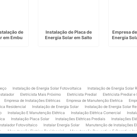
nstalação de
Instalação de Placa de
Empresa de 
ar em Embu
Energia Solar em Salto
Energia Sol
reço
Instalação de Energia Solar Fotovoltaica
Instalação de Energia Solar 
nstalador
Eletricista Mais Próximo
Eletricista Predial
Eletricista Predial e
Empresa de Instalações Elétricas
Empresa de Manutenção Eletrica
Empr
rica Residencial
Instalação de Energia Solar
Instalação de Energia Solar Re
o
Instalação E Manutenção Elétrica
Instalação Elétrica Comercial
Insta
ica
Instalação Placa Solar
Instalações Elétricas Prediais
Instalações Elé
nstalador Fotovoltaico
Instalar Energia Solar
Manutenção de Instalações El
a
Manutenção Eletrica Residencial
Manutenção Preventiva E Corretiva Ins