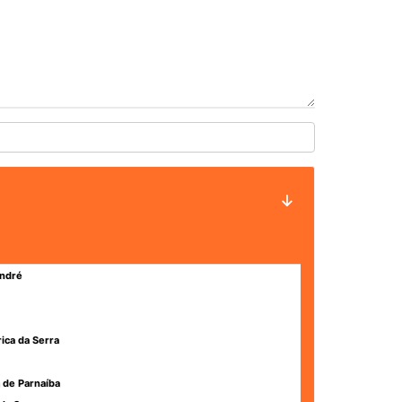
ndré
rica da Serra
 de Parnaíba