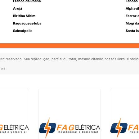
Franco da Rocha
Taboão 
Arujá
Alphavil
Biritiba Mirim
Ferraz 
Itaquaquecetuba
Mogi da
Salesópolis
Santa Is
eito reservado. Sua reprodução, parcial ou total, mesmo citando nossos links, é proib
rais
.