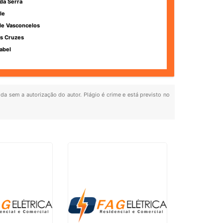
da Serra
le
de Vasconcelos
s Cruzes
abel
ida sem a autorização do autor. Plágio é crime e está previsto no