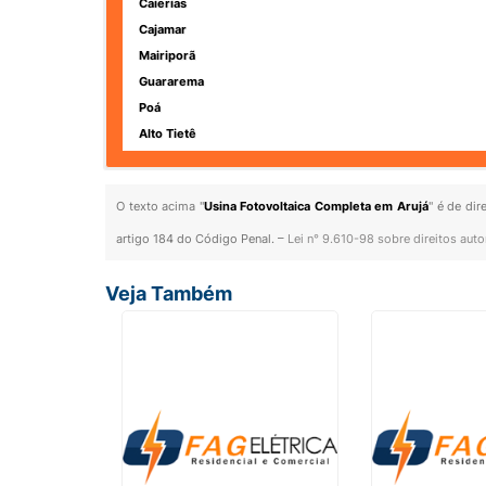
Caierias
Cajamar
Mairiporã
Guararema
Poá
Alto Tietê
O texto acima "
Usina Fotovoltaica Completa em Arujá
" é de dir
artigo 184 do Código Penal. –
Lei n° 9.610-98 sobre direitos auto
Veja Também