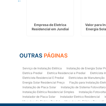
Eletrica
Empresa de Eletrica
Valor para I
m Cajati
Residencial em Jundiaí
Energia Sol
OUTRAS
PÁGINAS
Serviço de Instalação Elétrica
Instalação de Energia Solar P
Eletrica Predial
Eletrica Residencial e Predial
Eletricista I
Eletricista Residencial E Predial
Eletricistas de Manutenção
Energia Solar Residencial Preço
Fiação para Instalação Elet
Instalação de Placa Solar
Instalação de Sistema Fotovoltaic
Instalação Elétrica Residencial Simples
Instalação Fotovolta
Instalador de Placa Solar
Instalador Eletrico Residencial
I
Manutenção Eletrica Predial
Manutenção Elétrica Preventiv