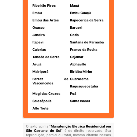
Ribeirão Pires
Mauá
Embu
Embu Guaçú
Embu das Artes
Itapecerica da Serra
Osasco
Barueri
Jandira
Cotia
Itapevi
Santana de Parnaíba
Caierias
Franco da Rocha
Taboão da Serra
Cajamar
Arujá
Alphaville
Mairiporã
Biritiba Mirim
Ferraz de
Guararema
Vasconcelos
Itaquaquecetuba
Mogi das Cruzes
Poá
Salesópolis
Santa Isabel
Alto Tietê
O texto acima "
Manutenção Eletrica Residencial em
São Caetano do Sul
" é de direito reservado. Sua
reprodução, parcial ou total, mesmo citando nossos