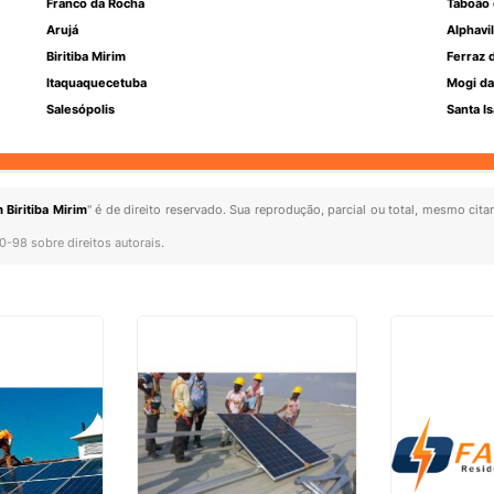
Franco da Rocha
Taboão 
Arujá
Alphavil
Biritiba Mirim
Ferraz 
Itaquaquecetuba
Mogi da
Salesópolis
Santa Is
Biritiba Mirim
" é de direito reservado. Sua reprodução, parcial ou total, mesmo cita
10-98 sobre direitos autorais
.