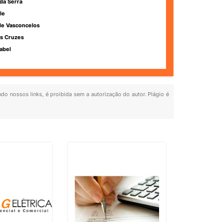
da Serra
le
de Vasconcelos
s Cruzes
abel
ndo nossos links, é proibida sem a autorização do autor. Plágio é