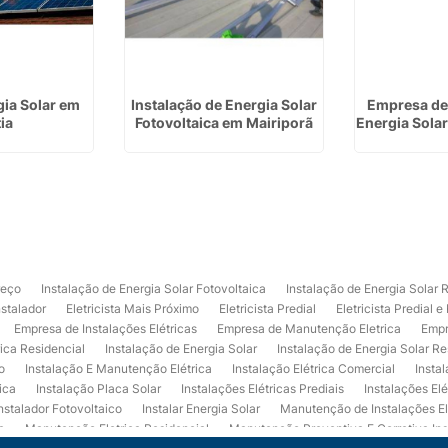
gia Solar em
Instalação de Energia Solar
Empresa de 
ia
Fotovoltaica em Mairiporã
Energia Sola
reço
Instalação de Energia Solar Fotovoltaica
Instalação de Energia Solar 
nstalador
Eletricista Mais Próximo
Eletricista Predial
Eletricista Predial e
Empresa de Instalações Elétricas
Empresa de Manutenção Eletrica
Empr
rica Residencial
Instalação de Energia Solar
Instalação de Energia Solar Re
o
Instalação E Manutenção Elétrica
Instalação Elétrica Comercial
Insta
ica
Instalação Placa Solar
Instalações Elétricas Prediais
Instalações Elé
nstalador Fotovoltaico
Instalar Energia Solar
Manutenção de Instalações El
a
Manutenção Eletrica Residencial
Manutenção Preventiva E Corretiva Ins