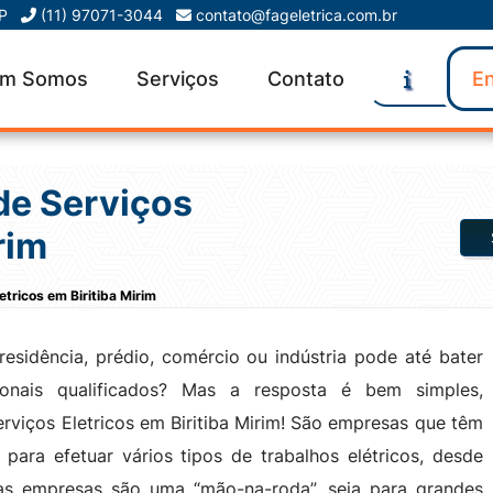
SP
(11) 97071-3044
contato@fageletrica.com.br
m Somos
Serviços
Contato
En
de Serviços
rim
tricos em Biritiba Mirim
sidência, prédio, comércio ou indústria pode até bater
onais qualificados? Mas a resposta é bem simples,
viços Eletricos em Biritiba Mirim! São empresas que têm
para efetuar vários tipos de trabalhos elétricos, desde
sas empresas são uma “mão-na-roda”, seja para grandes