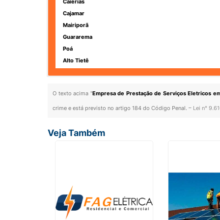
Caierias
Cajamar
Mairiporã
Guararema
Poá
Alto Tietê
O texto acima "
Empresa de Prestação de Serviços Eletricos em 
crime e está previsto no artigo 184 do Código Penal. –
Lei n° 9.6
Veja Também