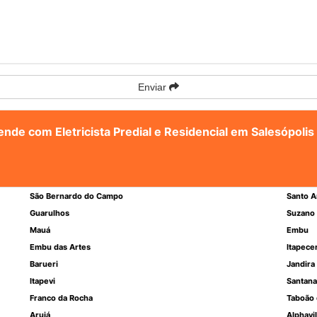
Enviar
ende com Eletricista Predial e Residencial em Salesópolis
São Bernardo do Campo
Santo A
Guarulhos
Suzano
Mauá
Embu
Embu das Artes
Itapece
Barueri
Jandira
Itapevi
Santana
Franco da Rocha
Taboão 
Arujá
Alphavil