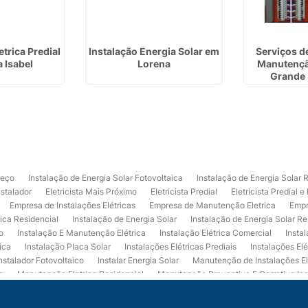
trica Predial
Instalação Energia Solar em
Serviços de
 Isabel
Lorena
Manutenção
Grande 
reço
Instalação de Energia Solar Fotovoltaica
Instalação de Energia Solar 
nstalador
Eletricista Mais Próximo
Eletricista Predial
Eletricista Predial e
Empresa de Instalações Elétricas
Empresa de Manutenção Eletrica
Empr
rica Residencial
Instalação de Energia Solar
Instalação de Energia Solar Re
o
Instalação E Manutenção Elétrica
Instalação Elétrica Comercial
Insta
ica
Instalação Placa Solar
Instalações Elétricas Prediais
Instalações Elé
nstalador Fotovoltaico
Instalar Energia Solar
Manutenção de Instalações El
a
Manutenção Eletrica Residencial
Manutenção Preventiva E Corretiva Ins
trica
Projeto de Instalações Elétricas
Projeto Elétrico Comercial
Projeto 
ços de Manutenção Elétrica
Usina de Energia Solar
Usina Fotovoltaica Co