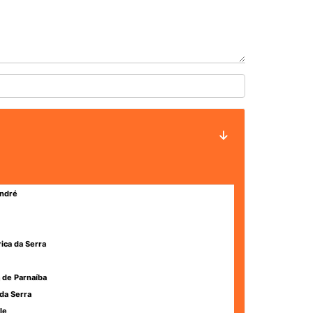
ndré
rica da Serra
 de Parnaíba
da Serra
le