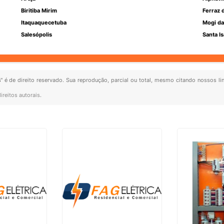
Biritiba Mirim
Ferraz 
Itaquaquecetuba
Mogi da
Salesópolis
Santa Is
s
" é de direito reservado. Sua reprodução, parcial ou total, mesmo citando nossos lin
ireitos autorais
.