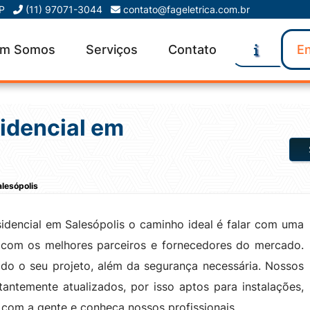
SP
(11) 97071-3044
contato@fageletrica.com.br
m Somos
Serviços
Contato
En
sidencial em
alesópolis
sidencial em Salesópolis o caminho ideal é falar com uma
a com os melhores parceiros e fornecedores do mercado.
do o seu projeto, além da segurança necessária. Nossos
tantemente atualizados, por isso aptos para instalações,
e com a gente e conheça nossos profissionais.