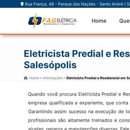
Rua França, 48 - Parque das Nações - Santo André / 
Home
Que
Eletricista Predial e Re
Salesópolis
Home
Informações
Eletricista Predial e Residencial em S
»
»
Quando você procura Eletricista Predial e Re
empresa qualificada e experiente, que cont
Garantindo assim sucesso na execução de to
profissionais são altamente treinados e cons
ajustes, reparos e manutenções diversas. Fal