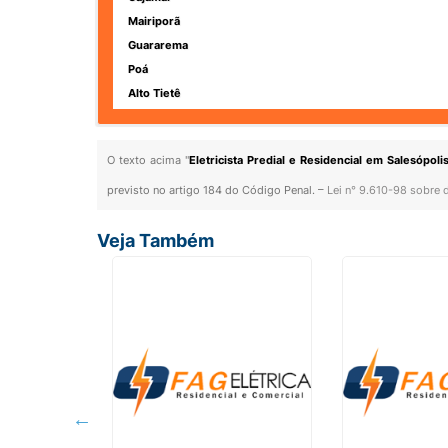
Mairiporã
Guararema
Poá
Alto Tietê
O texto acima "
Eletricista Predial e Residencial em Salesópoli
previsto no artigo 184 do Código Penal. –
Lei n° 9.610-98 sobre d
Veja Também