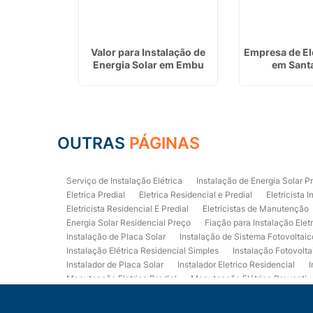
etrica em
Valor para Instalação de
Empresa de Ele
u
Energia Solar em Embu
em Santa
OUTRAS
PÁGINAS
Serviço de Instalação Elétrica
Instalação de Energia Solar P
Eletrica Predial
Eletrica Residencial e Predial
Eletricista I
Eletricista Residencial E Predial
Eletricistas de Manutenção
Energia Solar Residencial Preço
Fiação para Instalação Elet
Instalação de Placa Solar
Instalação de Sistema Fotovoltaic
Instalação Elétrica Residencial Simples
Instalação Fotovolta
Instalador de Placa Solar
Instalador Eletrico Residencial
I
Manutenção Eletrica Predial
Manutenção Elétrica Preventiv
Orçamento de Instalação Elétrica Residencial
Projeto de Ele
Quadro Eletrica Residencial
Serviços de Eletricista
Servi