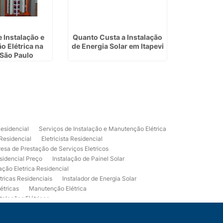
 Instalação e
Quanto Custa a Instalação
Instalação
 Elétrica na
de Energia Solar em Itapevi
Fotovoltaic
São Paulo
Residencial
Serviços de Instalação e Manutenção Elétrica
 Residencial
Eletricista Residencial
esa de Prestação de Serviços Eletricos
sidencial Preço
Instalação de Painel Solar
lação Eletrica Residencial
tricas Residenciais
Instalador de Energia Solar
étricas
Manutenção Elétrica
talações Elétricas
Eletrico Predial
Projeto Eletrico Residencial
mpleta
Usina Fotovoltaica Residencial