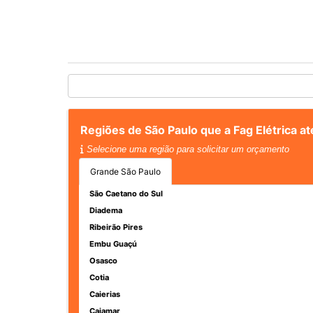
Regiões de São Paulo que a Fag Elétrica at
Selecione uma região para solicitar um orçamento
Grande São Paulo
São Caetano do Sul
Diadema
Ribeirão Pires
Embu Guaçú
Osasco
Cotia
Caierias
Cajamar