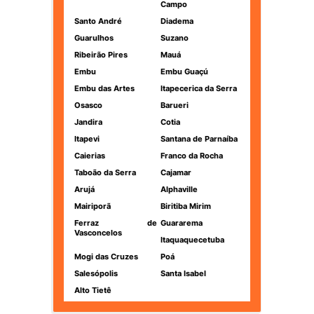
Campo
Santo André
Diadema
Guarulhos
Suzano
Ribeirão Pires
Mauá
Embu
Embu Guaçú
Embu das Artes
Itapecerica da Serra
Osasco
Barueri
Jandira
Cotia
Itapevi
Santana de Parnaíba
Caierias
Franco da Rocha
Taboão da Serra
Cajamar
Arujá
Alphaville
Mairiporã
Biritiba Mirim
Ferraz de
Guararema
Vasconcelos
Itaquaquecetuba
Mogi das Cruzes
Poá
Salesópolis
Santa Isabel
Alto Tietê