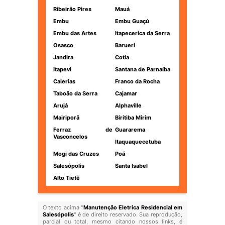
Ribeirão Pires
Mauá
Embu
Embu Guaçú
Embu das Artes
Itapecerica da Serra
Osasco
Barueri
Jandira
Cotia
Itapevi
Santana de Parnaíba
Caierias
Franco da Rocha
Taboão da Serra
Cajamar
Arujá
Alphaville
Mairiporã
Biritiba Mirim
Ferraz de
Guararema
Vasconcelos
Itaquaquecetuba
Mogi das Cruzes
Poá
Salesópolis
Santa Isabel
Alto Tietê
O texto acima "
Manutenção Eletrica Residencial em
Salesópolis
" é de direito reservado. Sua reprodução,
parcial ou total, mesmo citando nossos links, é