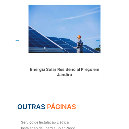
tiva em
Energia Solar Residencial Preço em
In
Jandira
Fo
OUTRAS
PÁGINAS
Serviço de Instalação Elétrica
Instalação de Energia Solar Preço