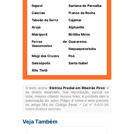
Itapevi
Santana de Parnaíba
Caierias
Franco da Rocha
Taboão da Serra
Cajamar
Arujá
Alphaville
Mairiporã
Biritiba Mirim
Ferraz de
Guararema
Vasconcelos
Itaquaquecetuba
Mogi das Cruzes
Poá
Salesópolis
Santa Isabel
Alto Tietê
O texto acima "
Eletrica Predial em Ribeirão Pires
" é
de direito reservado. Sua reprodução, parcial ou
total, mesmo citando nossos links, é proibida sem a
autorização do autor. Plágio é crime e está previsto
no artigo 184 do Código Penal. –
Lei n° 9.610-98
sobre direitos autorais
.
Veja Também