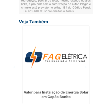
reprodução, parcial ou total, mesmo citando nossos
links, é proibida sem a autorização do autor. Plágio é
crime e está previsto no artigo 184 do Código Penal.
–
Lei n° 9.610-98 sobre direitos autorais
.
Veja Também
dial em
Valor para Instalação de Energia Solar
Insta
em Capão Bonito