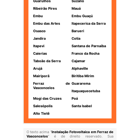
Guarulhos
Suzano
Ribeirão Pires
Mauá
Embu
Embu Guaçú
Embu das Artes
Itapecerica da Serra
Osasco
Barueri
Jandira
Cotia
Itapevi
Santana de Parnaíba
Caierias
Franco da Rocha
Taboão da Serra
Cajamar
Arujá
Alphaville
Mairiporã
Biritiba Mirim
Ferraz de
Guararema
Vasconcelos
Itaquaquecetuba
Mogi das Cruzes
Poá
Salesópolis
Santa Isabel
Alto Tietê
O texto acima "
Instalação Fotovoltaica em Ferraz de
Vasconcelos
" é de direito reservado. Sua