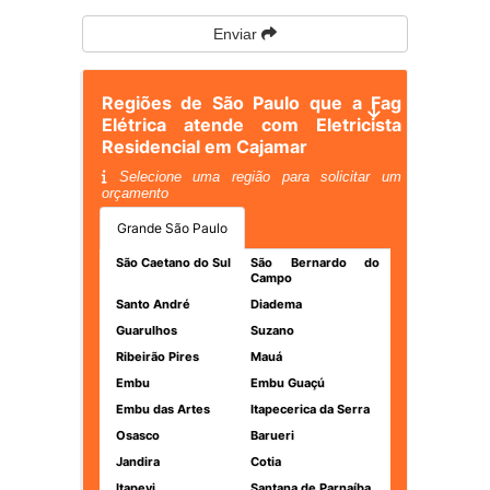
Enviar
Regiões de São Paulo que a Fag
Elétrica atende com Eletricista
Residencial em Cajamar
Selecione uma região para solicitar um
orçamento
Grande São Paulo
São Caetano do Sul
São Bernardo do
Campo
Santo André
Diadema
Guarulhos
Suzano
Ribeirão Pires
Mauá
Embu
Embu Guaçú
Embu das Artes
Itapecerica da Serra
Osasco
Barueri
Jandira
Cotia
Itapevi
Santana de Parnaíba