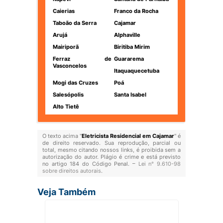
Caierias
Franco da Rocha
Taboão da Serra
Cajamar
Arujá
Alphaville
Mairiporã
Biritiba Mirim
Ferraz de
Guararema
Vasconcelos
Itaquaquecetuba
Mogi das Cruzes
Poá
Salesópolis
Santa Isabel
Alto Tietê
O texto acima "
Eletricista Residencial em Cajamar
" é
de direito reservado. Sua reprodução, parcial ou
total, mesmo citando nossos links, é proibida sem a
autorização do autor. Plágio é crime e está previsto
no artigo 184 do Código Penal. –
Lei n° 9.610-98
sobre direitos autorais
.
Veja Também