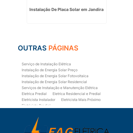
cial em
Instalação De Placa Solar em Jandira
Instala
OUTRAS
PÁGINAS
Serviço de Instalação Elétrica
Instalação de Energia Solar Preço
Instalação de Energia Solar Fotovoltaica
Instalação de Energia Solar Residencial
Serviços de Instalação e Manutenção Elétrica
Eletrica Predial
Eletrica Residencial e Predial
Eletricista Instalador
Eletricista Mais Próximo
Eletricista Predial
Eletricista Predial e Residencial
Eletricista Residencial
Eletricista Residencial E Predial
Eletricistas de Manutenção