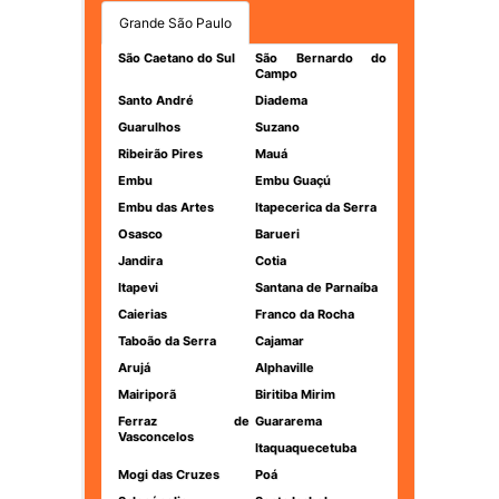
Grande São Paulo
São Caetano do Sul
São Bernardo do
Campo
Santo André
Diadema
Guarulhos
Suzano
Ribeirão Pires
Mauá
Embu
Embu Guaçú
Embu das Artes
Itapecerica da Serra
Osasco
Barueri
Jandira
Cotia
Itapevi
Santana de Parnaíba
Caierias
Franco da Rocha
Taboão da Serra
Cajamar
Arujá
Alphaville
Mairiporã
Biritiba Mirim
Ferraz de
Guararema
Vasconcelos
Itaquaquecetuba
Mogi das Cruzes
Poá