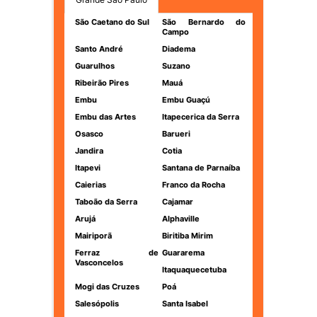
São Caetano do Sul
São Bernardo do
Campo
Santo André
Diadema
Guarulhos
Suzano
Ribeirão Pires
Mauá
Embu
Embu Guaçú
Embu das Artes
Itapecerica da Serra
Osasco
Barueri
Jandira
Cotia
Itapevi
Santana de Parnaíba
Caierias
Franco da Rocha
Taboão da Serra
Cajamar
Arujá
Alphaville
Mairiporã
Biritiba Mirim
Ferraz de
Guararema
Vasconcelos
Itaquaquecetuba
Mogi das Cruzes
Poá
Salesópolis
Santa Isabel