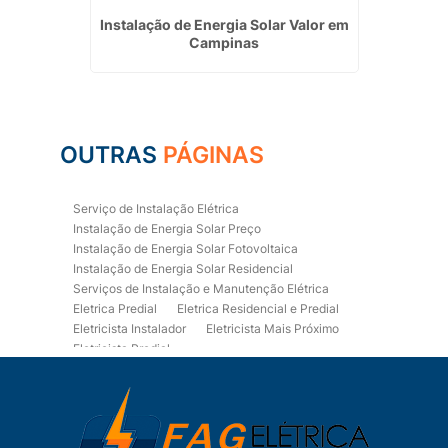
 Agudos
Instalação de Energia Solar Valor em
Eletri
Campinas
OUTRAS
PÁGINAS
Serviço de Instalação Elétrica
Instalação de Energia Solar Preço
Instalação de Energia Solar Fotovoltaica
Instalação de Energia Solar Residencial
Serviços de Instalação e Manutenção Elétrica
Eletrica Predial
Eletrica Residencial e Predial
Eletricista Instalador
Eletricista Mais Próximo
Eletricista Predial
Eletricista Predial e Residencial
Eletricista Residencial
Eletricista Residencial E Predial
Eletricistas de Manutenção