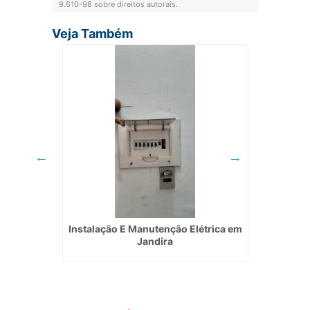
9.610-98 sobre direitos autorais
.
Veja Também
gia Solar
Instalação E Manutenção Elétrica em
Eletri
Jandira