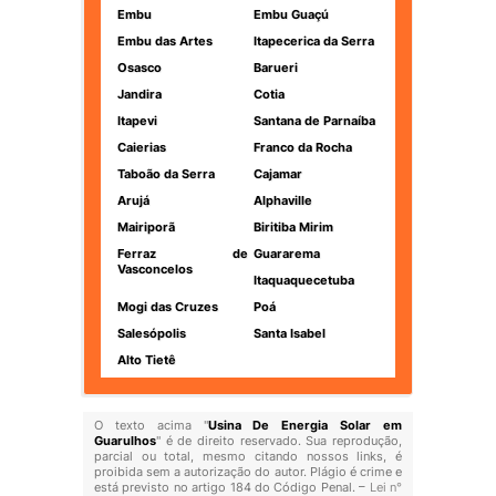
Embu
Embu Guaçú
Embu das Artes
Itapecerica da Serra
Osasco
Barueri
Jandira
Cotia
Itapevi
Santana de Parnaíba
Caierias
Franco da Rocha
Taboão da Serra
Cajamar
Arujá
Alphaville
Mairiporã
Biritiba Mirim
Ferraz de
Guararema
Vasconcelos
Itaquaquecetuba
Mogi das Cruzes
Poá
Salesópolis
Santa Isabel
Alto Tietê
O texto acima "
Usina De Energia Solar em
Guarulhos
" é de direito reservado. Sua reprodução,
parcial ou total, mesmo citando nossos links, é
proibida sem a autorização do autor. Plágio é crime e
está previsto no artigo 184 do Código Penal. –
Lei n°