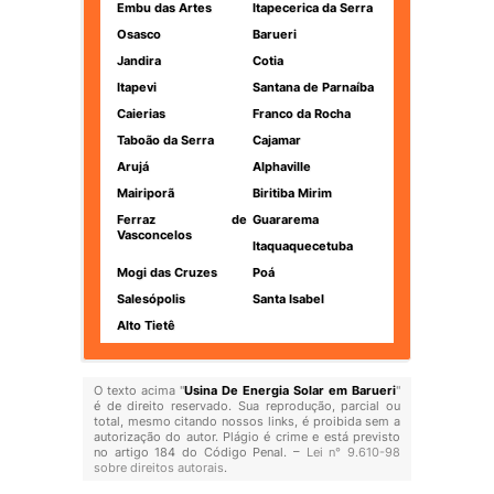
Embu das Artes
Itapecerica da Serra
Osasco
Barueri
Jandira
Cotia
Itapevi
Santana de Parnaíba
Caierias
Franco da Rocha
Taboão da Serra
Cajamar
Arujá
Alphaville
Mairiporã
Biritiba Mirim
Ferraz de
Guararema
Vasconcelos
Itaquaquecetuba
Mogi das Cruzes
Poá
Salesópolis
Santa Isabel
Alto Tietê
O texto acima "
Usina De Energia Solar em Barueri
"
é de direito reservado. Sua reprodução, parcial ou
total, mesmo citando nossos links, é proibida sem a
autorização do autor. Plágio é crime e está previsto
no artigo 184 do Código Penal. –
Lei n° 9.610-98
sobre direitos autorais
.