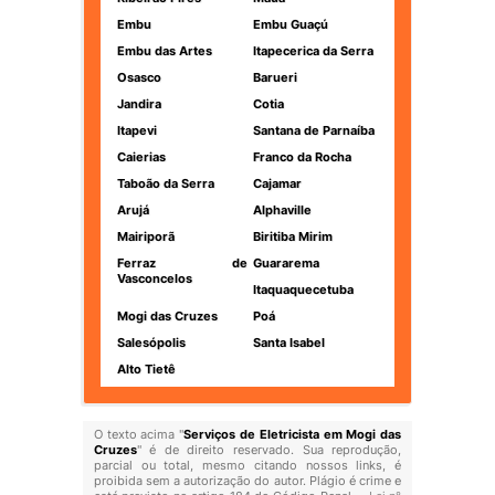
Embu
Embu Guaçú
Embu das Artes
Itapecerica da Serra
Osasco
Barueri
Jandira
Cotia
Itapevi
Santana de Parnaíba
Caierias
Franco da Rocha
Taboão da Serra
Cajamar
Arujá
Alphaville
Mairiporã
Biritiba Mirim
Ferraz de
Guararema
Vasconcelos
Itaquaquecetuba
Mogi das Cruzes
Poá
Salesópolis
Santa Isabel
Alto Tietê
O texto acima "
Serviços de Eletricista em Mogi das
Cruzes
" é de direito reservado. Sua reprodução,
parcial ou total, mesmo citando nossos links, é
proibida sem a autorização do autor. Plágio é crime e