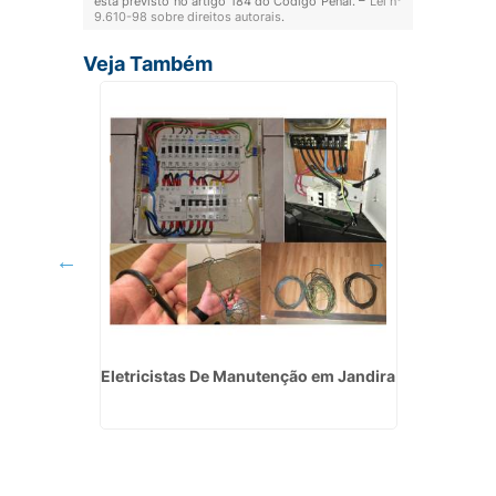
está previsto no artigo 184 do Código Penal. –
Lei n°
9.610-98 sobre direitos autorais
.
Veja Também
Poá
Eletricistas De Manutenção em Jandira
Instala