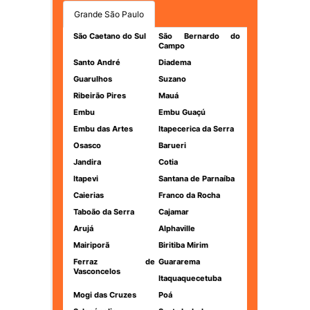
Grande São Paulo
São Caetano do Sul
São Bernardo do
Campo
Santo André
Diadema
Guarulhos
Suzano
Ribeirão Pires
Mauá
Embu
Embu Guaçú
Embu das Artes
Itapecerica da Serra
Osasco
Barueri
Jandira
Cotia
Itapevi
Santana de Parnaíba
Caierias
Franco da Rocha
Taboão da Serra
Cajamar
Arujá
Alphaville
Mairiporã
Biritiba Mirim
Ferraz de
Guararema
Vasconcelos
Itaquaquecetuba
Mogi das Cruzes
Poá