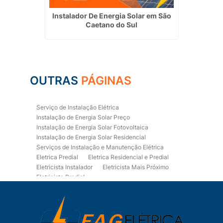
 em São
Instalador De Energia Solar em São
Instala
Caetano do Sul
OUTRAS
PÁGINAS
Serviço de Instalação Elétrica
Instalação de Energia Solar Preço
Instalação de Energia Solar Fotovoltaica
Instalação de Energia Solar Residencial
Serviços de Instalação e Manutenção Elétrica
Eletrica Predial
Eletrica Residencial e Predial
Eletricista Instalador
Eletricista Mais Próximo
Eletricista Predial
Eletricista Predial e Residencial
Eletricista Residencial
Eletricista Residencial E Predial
Eletricistas de Manutenção