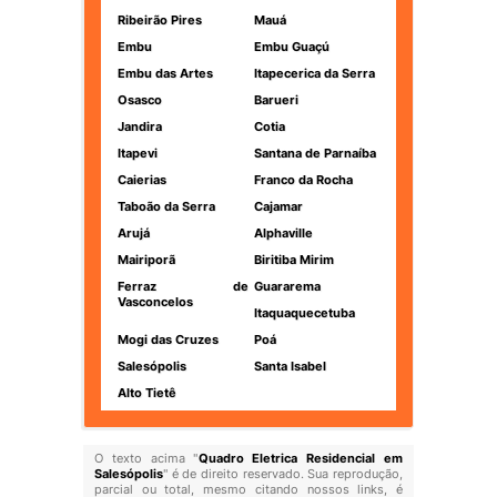
Ribeirão Pires
Mauá
Embu
Embu Guaçú
Embu das Artes
Itapecerica da Serra
Osasco
Barueri
Jandira
Cotia
Itapevi
Santana de Parnaíba
Caierias
Franco da Rocha
Taboão da Serra
Cajamar
Arujá
Alphaville
Mairiporã
Biritiba Mirim
Ferraz de
Guararema
Vasconcelos
Itaquaquecetuba
Mogi das Cruzes
Poá
Salesópolis
Santa Isabel
Alto Tietê
O texto acima "
Quadro Eletrica Residencial em
Salesópolis
" é de direito reservado. Sua reprodução,
parcial ou total, mesmo citando nossos links, é