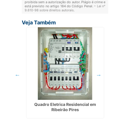
proibida sem a autorização do autor. Plágio é crime e
está previsto no artigo 184 do Código Penal. –
Lei n°
9.610-98 sobre direitos autorais
.
Veja Também
mbu das
Quadro Eletrica Residencial em
Instal
Ribeirão Pires