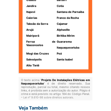
Osasco
Barueri
Jandira
Cotia
Itapevi
Santana de Parnaíba
Caierias
Franco da Rocha
Taboão da Serra
Cajamar
Arujá
Alphaville
Mairiporã
Biritiba Mirim
Ferraz de
Guararema
Vasconcelos
Itaquaquecetuba
Mogi das Cruzes
Poá
Salesópolis
Santa Isabel
Alto Tietê
O texto acima "
Projeto De Instalações Elétricas em
Itaquaquecetuba
" é de direito reservado. Sua
reprodução, parcial ou total, mesmo citando nossos
links, é proibida sem a autorização do autor. Plágio é
crime e está previsto no artigo 184 do Código Penal.
–
Lei n° 9.610-98 sobre direitos autorais
.
Veja Também