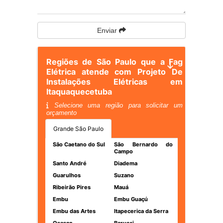
Enviar
Regiões de São Paulo que a Fag
Elétrica atende com Projeto De
Instalações Elétricas em
Itaquaquecetuba
Selecione uma região para solicitar um
orçamento
Grande São Paulo
São Caetano do Sul
São Bernardo do
Campo
Santo André
Diadema
Guarulhos
Suzano
Ribeirão Pires
Mauá
Embu
Embu Guaçú
Embu das Artes
Itapecerica da Serra