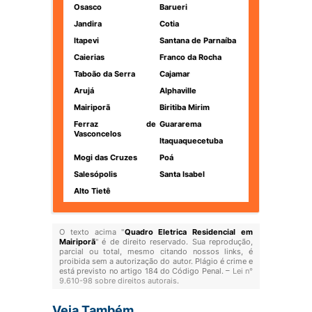
Osasco
Barueri
Jandira
Cotia
Itapevi
Santana de Parnaíba
Caierias
Franco da Rocha
Taboão da Serra
Cajamar
Arujá
Alphaville
Mairiporã
Biritiba Mirim
Ferraz de
Guararema
Vasconcelos
Itaquaquecetuba
Mogi das Cruzes
Poá
Salesópolis
Santa Isabel
Alto Tietê
O texto acima "
Quadro Eletrica Residencial em
Mairiporã
" é de direito reservado. Sua reprodução,
parcial ou total, mesmo citando nossos links, é
proibida sem a autorização do autor. Plágio é crime e
está previsto no artigo 184 do Código Penal. –
Lei n°
9.610-98 sobre direitos autorais
.
Veja Também