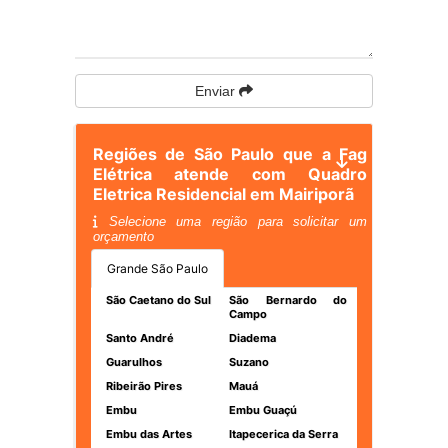
Enviar
Regiões de São Paulo que a Fag
Elétrica atende com Quadro
Eletrica Residencial em Mairiporã
Selecione uma região para solicitar um
orçamento
Grande São Paulo
São Caetano do Sul
São Bernardo do
Campo
Santo André
Diadema
Guarulhos
Suzano
Ribeirão Pires
Mauá
Embu
Embu Guaçú
Embu das Artes
Itapecerica da Serra