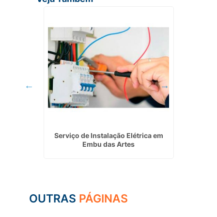
lar
Serviço de Instalação Elétrica em
Valor p
ulista
Embu das Artes
OUTRAS
PÁGINAS