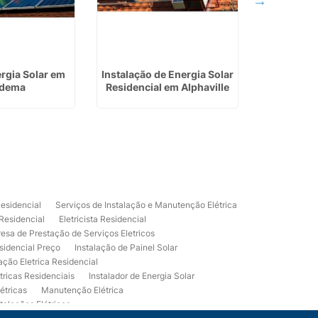
ergia Solar em
Instalação de Energia Solar
Instalação
adema
Residencial em Alphaville
Fotovolt
Residencial
Serviços de Instalação e Manutenção Elétrica
 Residencial
Eletricista Residencial
esa de Prestação de Serviços Eletricos
sidencial Preço
Instalação de Painel Solar
lação Eletrica Residencial
tricas Residenciais
Instalador de Energia Solar
étricas
Manutenção Elétrica
talações Elétricas