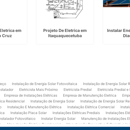
Eletrica em
Projeto De Eletrica em
Instalar En
o Cruz
Itaquaquecetuba
Di
reço
Instalação de Energia Solar Fotovoltaica
Instalação de Energia Solar 
nstalador
Eletricista Mais Próximo
Eletricista Predial
Eletricista Predial e
Empresa de Instalações Elétricas
Empresa de Manutenção Eletrica
Empr
rica Residencial
Instalação de Energia Solar
Instalação de Energia Solar Re
o
Instalação E Manutenção Elétrica
Instalação Elétrica Comercial
Insta
ica
Instalação Placa Solar
Instalações Elétricas Prediais
Instalações Elé
nstalador Fotovoltaico
Instalar Energia Solar
Manutenção de Instalações El
a
Manutenção Eletrica Residencial
Manutenção Preventiva E Corretiva Ins