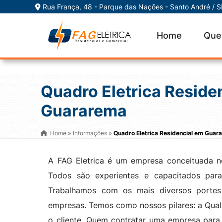
Rua França, 48 - Parque das Nações - Santo André / 
Home
Que
Quadro Eletrica Reside
Guararema
Home
Informações
Quadro Eletrica Residencial em Guar
»
»
A FAG Eletrica é um empresa conceituada no
Todos são experientes e capacitados para 
Trabalhamos com os mais diversos portes
empresas. Temos como nossos pilares: a Qua
o cliente. Quem contratar uma empresa para 