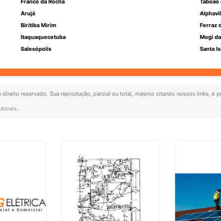
Franco da Rocha
Taboão 
Arujá
Alphavil
Biritiba Mirim
Ferraz 
Itaquaquecetuba
Mogi da
Salesópolis
Santa Is
e direito reservado. Sua reprodução, parcial ou total, mesmo citando nossos links, é p
utorais
.