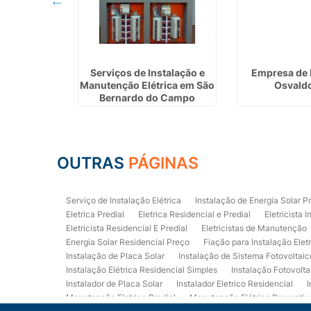
etrica em
Serviços de Instalação e
Empresa de 
ia
Manutenção Elétrica em São
Osvald
Bernardo do Campo
OUTRAS
PÁGINAS
Serviço de Instalação Elétrica
Instalação de Energia Solar P
Eletrica Predial
Eletrica Residencial e Predial
Eletricista I
Eletricista Residencial E Predial
Eletricistas de Manutenção
Energia Solar Residencial Preço
Fiação para Instalação Elet
Instalação de Placa Solar
Instalação de Sistema Fotovoltaic
Instalação Elétrica Residencial Simples
Instalação Fotovolta
Instalador de Placa Solar
Instalador Eletrico Residencial
I
Manutenção Eletrica Predial
Manutenção Elétrica Preventiv