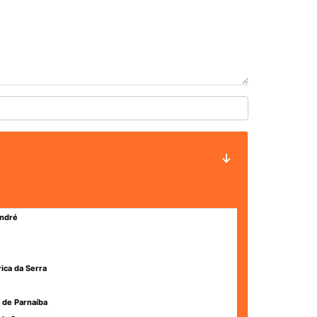
ndré
rica da Serra
 de Parnaíba