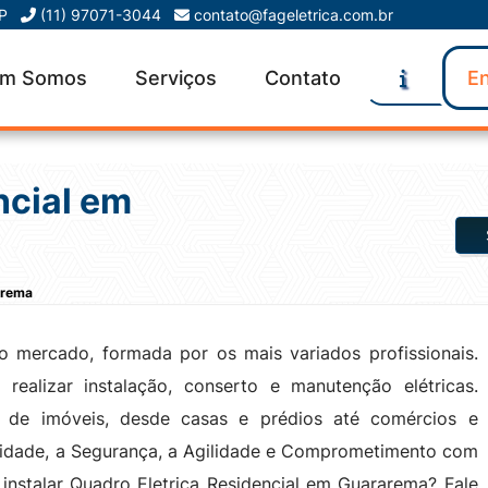
SP
(11) 97071-3044
contato@fageletrica.com.br
m Somos
Serviços
Contato
En
ncial em
arema
 mercado, formada por os mais variados profissionais.
realizar instalação, conserto e manutenção elétricas.
 de imóveis, desde casas e prédios até comércios e
lidade, a Segurança, a Agilidade e Comprometimento com
instalar Quadro Eletrica Residencial em Guararema? Fale