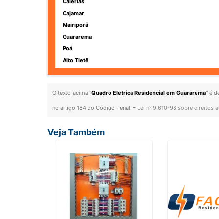
Caierias
Cajamar
Mairiporã
Guararema
Poá
Alto Tietê
O texto acima "
Quadro Eletrica Residencial em Guararema
" é d
no artigo 184 do Código Penal. –
Lei n° 9.610-98 sobre direitos a
Veja Também