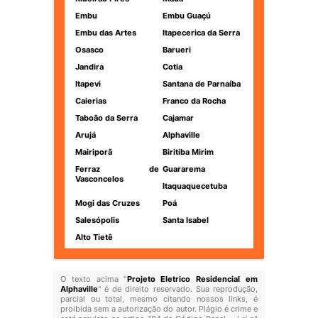
Embu
Embu Guaçú
Embu das Artes
Itapecerica da Serra
Osasco
Barueri
Jandira
Cotia
Itapevi
Santana de Parnaíba
Caierias
Franco da Rocha
Taboão da Serra
Cajamar
Arujá
Alphaville
Mairiporã
Biritiba Mirim
Ferraz de
Guararema
Vasconcelos
Itaquaquecetuba
Mogi das Cruzes
Poá
Salesópolis
Santa Isabel
Alto Tietê
O texto acima "
Projeto Eletrico Residencial em
Alphaville
" é de direito reservado. Sua reprodução,
parcial ou total, mesmo citando nossos links, é
proibida sem a autorização do autor. Plágio é crime e