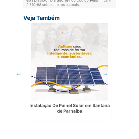
está previsto no artigo 184 do Código Penal. –
Lei n°
9.610-98 sobre direitos autorais
.
Veja Também
ciais em
Instalação De Painel Solar em Santana
Instala
de Parnaíba