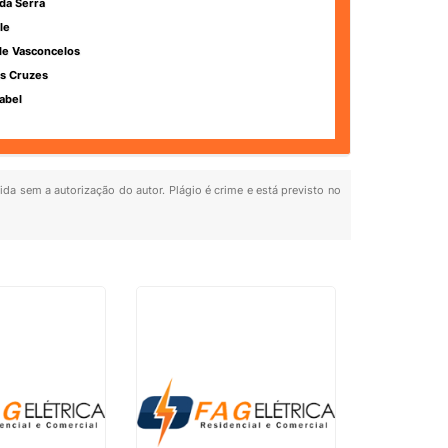
da Serra
le
de Vasconcelos
s Cruzes
abel
bida sem a autorização do autor. Plágio é crime e está previsto no