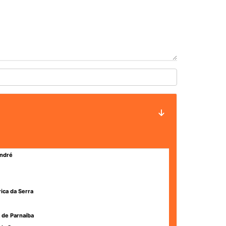
ndré
rica da Serra
 de Parnaíba