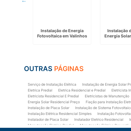
etrica em
Instalação de Energia
Instalação 
açú
Fotovoltaica em Valinhos
Energia Sola
OUTRAS
PÁGINAS
Serviço de Instalação Elétrica
Instalação de Energia Solar P
Eletrica Predial
Eletrica Residencial e Predial
Eletricista I
Eletricista Residencial E Predial
Eletricistas de Manutenção
Energia Solar Residencial Preço
Fiação para Instalação Elet
Instalação de Placa Solar
Instalação de Sistema Fotovoltaic
Instalação Elétrica Residencial Simples
Instalação Fotovolta
Instalador de Placa Solar
Instalador Eletrico Residencial
I
Manutenção Eletrica Predial
Manutenção Elétrica Preventiv