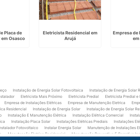
de Placa de
Eletricista Residencial em
Empresa de E
r em Osasco
Arujá
em 
reço
Instalação de Energia Solar Fotovoltaica
Instalação de Energia Solar 
nstalador
Eletricista Mais Próximo
Eletricista Predial
Eletricista Predial e
Empresa de Instalações Elétricas
Empresa de Manutenção Eletrica
Empr
rica Residencial
Instalação de Energia Solar
Instalação de Energia Solar Re
o
Instalação E Manutenção Elétrica
Instalação Elétrica Comercial
Insta
ica
Instalação Placa Solar
Instalações Elétricas Prediais
Instalações Elé
nstalador Fotovoltaico
Instalar Energia Solar
Manutenção de Instalações El
a
Manutenção Eletrica Residencial
Manutenção Preventiva E Corretiva Ins