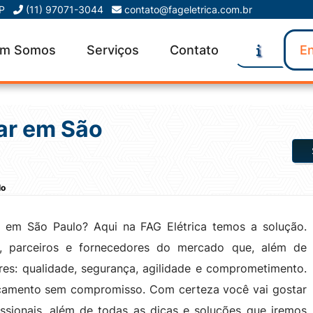
SP
(11) 97071-3044
contato@fageletrica.com.br
m Somos
Serviços
Contato
En
lar em São
lo
r em São Paulo? Aqui na FAG Elétrica temos a solução.
s, parceiros e fornecedores do mercado que, além de
res: qualidade, segurança, agilidade e comprometimento.
çamento sem compromisso. Com certeza você vai gostar
ssionais, além de todas as dicas e soluções que iremos