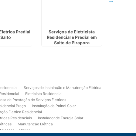
letrica Predial
Serviços de Eletricista
Eletricist
Salto
Residencial e Predial em
e
Salto de Pirapora
Residencial
Serviços de Instalação e Manutenção Elétrica
 Residencial
Eletricista Residencial
esa de Prestação de Serviços Eletricos
sidencial Preço
Instalação de Painel Solar
lação Eletrica Residencial
tricas Residenciais
Instalador de Energia Solar
étricas
Manutenção Elétrica
talações Elétricas