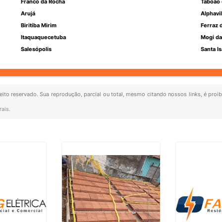
Franco da Rocha
Taboão 
Arujá
Alphavil
Biritiba Mirim
Ferraz 
Itaquaquecetuba
Mogi da
Salesópolis
Santa Is
reito reservado. Sua reprodução, parcial ou total, mesmo citando nossos links, é proi
rais
.