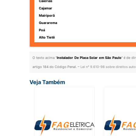
Caierias
Cajamar
Mairiporã
Guararema
Poá
Alto Tietê
O texto acima "
Instalador De Placa Solar em São Paulo
" é de di
artigo 184 do Código Penal. –
Lei n° 9.610-98 sobre direitos auto
Veja Também