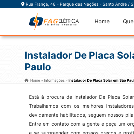
Rua França, 48 - Parque das Nações - Santo André / 
Home
Que
Instalador De Placa So
Paulo
Home
Informações
Instalador De Placa Solar em São Pau
»
»
Está à procura de Instalador De Placa Sola
Trabalhamos com os melhores instaladore
devidamente habilitados, seguem nossos pila
Entre em contato com a gente e peça um or
e se surpreender com nossos preços e profi