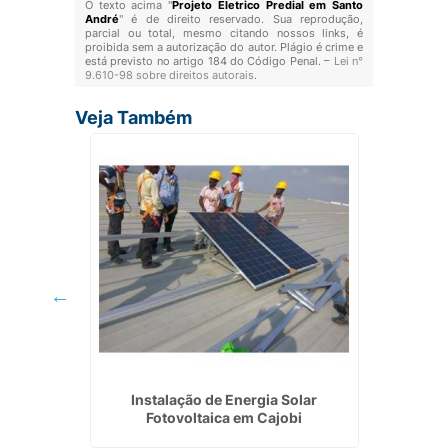
O texto acima "
Projeto Eletrico Predial em Santo
André
" é de direito reservado. Sua reprodução,
parcial ou total, mesmo citando nossos links, é
proibida sem a autorização do autor. Plágio é crime e
está previsto no artigo 184 do Código Penal. –
Lei n°
9.610-98 sobre direitos autorais
.
Veja Também
encial e
Instalação de Energia Solar
Eletrici
Fotovoltaica em Cajobi