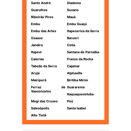
Santo André
Diadema
Guarulhos
Suzano
Ribeirão Pires
Mauá
Embu
Embu Guaçú
Embu das Artes
Itapecerica da Serra
Osasco
Barueri
Jandira
Cotia
Itapevi
Santana de Parnaíba
Caierias
Franco da Rocha
Taboão da Serra
Cajamar
Arujá
Alphaville
Mairiporã
Biritiba Mirim
Ferraz de
Guararema
Vasconcelos
Itaquaquecetuba
Mogi das Cruzes
Poá
Salesópolis
Santa Isabel
Alto Tietê