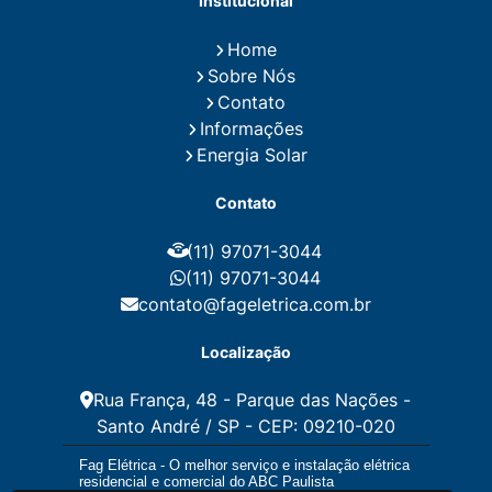
Institucional
Fiação para Instalação Eletrica Residencial
Instalação de Energia Solar
Home
Instalação de Energia Solar Residencial Preço
Sobre Nós
Instalação de Painel Solar
Instalação de Placa Solar
Contato
Instalação de Sistema Fotovoltaico
Informações
Instalação E Manutenção Elétrica
Energia Solar
Instalação Elétrica Comercial
Instalação Eletrica Residencial
Contato
Instalação Elétrica Residencial Simples
Instalação Fotovoltaica
Instalação Placa Solar
(11) 97071-3044
Instalações Elétricas Prediais
Instalações Elétricas Residenciais
(11) 97071-3044
Instalador de Energia Solar
contato@fageletrica.com.br
Instalador de Placa Solar
Instalador Eletrico Residencial
Localização
Instalador Fotovoltaico
Instalar Energia Solar
Manutenção de Instalações Elétricas
Rua França, 48 - Parque das Nações -
Manutenção Elétrica
Santo André / SP - CEP: 09210-020
Manutenção Eletrica Predial
Manutenção Elétrica Preventiva
Fag Elétrica - O melhor serviço e instalação elétrica
Manutenção Eletrica Residencial
residencial e comercial do ABC Paulista
Manutenção Preventiva E Corretiva Instalações