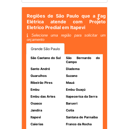
Regiões de São Paulo que a Fag
Elétrica atende com Projeto
Eletrico Predial em Itapevi
Selecione uma região para solicitar um
orçamento
Grande São Paulo
São Caetano do Sul
São Bernardo do
Campo
Santo André
Diadema
Guarulhos
Suzano
Ribeirão Pires
Mauá
Embu
Embu Guaçú
Embu das Artes
Itapecerica da Serra
Osasco
Barueri
Jandira
Cotia
Itapevi
Santana de Parnaíba
Caierias
Franco da Rocha