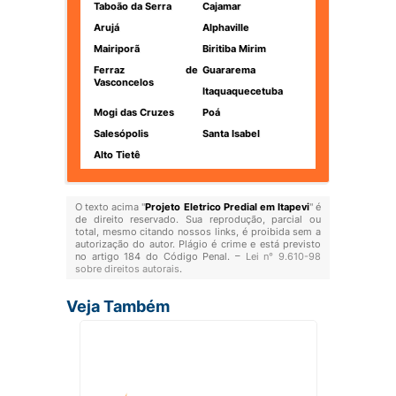
Taboão da Serra
Cajamar
Arujá
Alphaville
Mairiporã
Biritiba Mirim
Ferraz de
Guararema
Vasconcelos
Itaquaquecetuba
Mogi das Cruzes
Poá
Salesópolis
Santa Isabel
Alto Tietê
O texto acima "
Projeto Eletrico Predial em Itapevi
" é
de direito reservado. Sua reprodução, parcial ou
total, mesmo citando nossos links, é proibida sem a
autorização do autor. Plágio é crime e está previsto
no artigo 184 do Código Penal. –
Lei n° 9.610-98
sobre direitos autorais
.
Veja Também