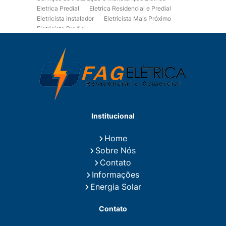
Eletrica Predial
Eletrica Residencial e Predial
Eletricista Instalador
Eletricista Mais Próximo
Eletricista Predial
Eletricista Predial e Residencial
Eletricista Residencial
Eletricista Residencial E Predial
Eletricistas de Manutenção
Empresa de Instalações Elétricas
Empresa de Manutenção Eletrica
Empresa de Prestação de Serviços Eletricos
Energia Solar Residencial Preço
Institucional
Fiação para Instalação Eletrica Residencial
Instalação de Energia Solar
Home
Instalação de Energia Solar Residencial Preço
Sobre Nós
Instalação de Painel Solar
Instalação de Placa Solar
Contato
Instalação de Sistema Fotovoltaico
Informações
Instalação E Manutenção Elétrica
Energia Solar
Instalação Elétrica Comercial
Instalação Eletrica Residencial
Contato
Instalação Elétrica Residencial Simples
Instalação Fotovoltaica
Instalação Placa Solar