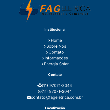
Eletricista Residencial E Predial
Eletricistas de Manutenção
Empresa de Instalações Elétricas
Empresa de Manutenção Eletrica
Empresa de Prestação de Serviços Eletricos
Energia Solar Residencial Preço
Institucional
Fiação para Instalação Eletrica Residencial
Instalação de Energia Solar
Home
Instalação de Energia Solar Residencial Preço
Sobre Nós
Instalação de Painel Solar
Instalação de Placa Solar
Contato
Instalação de Sistema Fotovoltaico
Informações
Instalação E Manutenção Elétrica
Energia Solar
Instalação Elétrica Comercial
Instalação Eletrica Residencial
Contato
Instalação Elétrica Residencial Simples
Instalação Fotovoltaica
Instalação Placa Solar
(11) 97071-3044
Instalações Elétricas Prediais
Instalações Elétricas Residenciais
(11) 97071-3044
Instalador de Energia Solar
contato@fageletrica.com.br
Instalador de Placa Solar
Instalador Eletrico Residencial
Localização
Instalador Fotovoltaico
Instalar Energia Solar