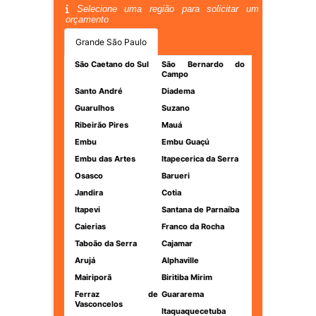
Selecione uma região para solicitar um
orçamento
Grande São Paulo
São Caetano do Sul
São Bernardo do
Campo
Santo André
Diadema
Guarulhos
Suzano
Ribeirão Pires
Mauá
Embu
Embu Guaçú
Embu das Artes
Itapecerica da Serra
Osasco
Barueri
Jandira
Cotia
Itapevi
Santana de Parnaíba
Caierias
Franco da Rocha
Taboão da Serra
Cajamar
Arujá
Alphaville
Mairiporã
Biritiba Mirim
Ferraz de
Guararema
Vasconcelos
Itaquaquecetuba