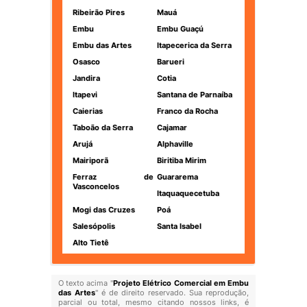
Ribeirão Pires
Mauá
Embu
Embu Guaçú
Embu das Artes
Itapecerica da Serra
Osasco
Barueri
Jandira
Cotia
Itapevi
Santana de Parnaíba
Caierias
Franco da Rocha
Taboão da Serra
Cajamar
Arujá
Alphaville
Mairiporã
Biritiba Mirim
Ferraz de
Guararema
Vasconcelos
Itaquaquecetuba
Mogi das Cruzes
Poá
Salesópolis
Santa Isabel
Alto Tietê
O texto acima "
Projeto Elétrico Comercial em Embu
das Artes
" é de direito reservado. Sua reprodução,
parcial ou total, mesmo citando nossos links, é