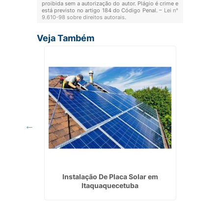
proibida sem a autorização do autor. Plágio é crime e
está previsto no artigo 184 do Código Penal. –
Lei n°
9.610-98 sobre direitos autorais
.
Veja Também
l Simples
Instalação De Placa Solar em
Usina D
Itaquaquecetuba