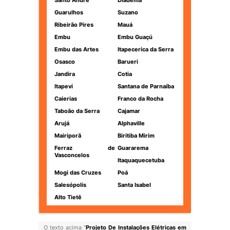
Santo André
Diadema
Guarulhos
Suzano
Ribeirão Pires
Mauá
Embu
Embu Guaçú
Embu das Artes
Itapecerica da Serra
Osasco
Barueri
Jandira
Cotia
Itapevi
Santana de Parnaíba
Caierias
Franco da Rocha
Taboão da Serra
Cajamar
Arujá
Alphaville
Mairiporã
Biritiba Mirim
Ferraz de
Guararema
Vasconcelos
Itaquaquecetuba
Mogi das Cruzes
Poá
Salesópolis
Santa Isabel
Alto Tietê
O texto acima "
Projeto De Instalações Elétricas em