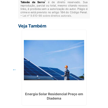
Taboão da Serra
" é de direito reservado. Sua
reprodução, parcial ou total, mesmo citando nossos
links, é proibida sem a autorização do autor. Plágio é
crime e está previsto no artigo 184 do Código Penal.
–
Lei n° 9.610-98 sobre direitos autorais
.
Veja Também
cial em
Energia Solar Residencial Preço em
In
Diadema
Res