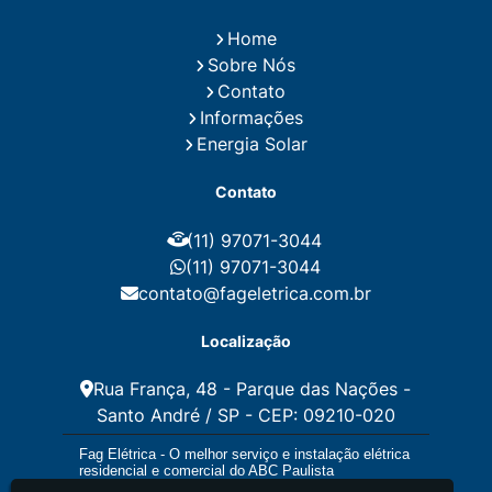
Instalação de Energia Solar
Home
Instalação de Energia Solar Residencial Preço
Sobre Nós
Instalação de Painel Solar
Instalação de Placa Solar
Contato
Instalação de Sistema Fotovoltaico
Informações
Instalação E Manutenção Elétrica
Energia Solar
Instalação Elétrica Comercial
Instalação Eletrica Residencial
Contato
Instalação Elétrica Residencial Simples
Instalação Fotovoltaica
Instalação Placa Solar
(11) 97071-3044
Instalações Elétricas Prediais
Instalações Elétricas Residenciais
(11) 97071-3044
Instalador de Energia Solar
contato@fageletrica.com.br
Instalador de Placa Solar
Instalador Eletrico Residencial
Localização
Instalador Fotovoltaico
Instalar Energia Solar
Manutenção de Instalações Elétricas
Rua França, 48 - Parque das Nações -
Manutenção Elétrica
Santo André / SP - CEP: 09210-020
Manutenção Eletrica Predial
Manutenção Elétrica Preventiva
Fag Elétrica - O melhor serviço e instalação elétrica
Manutenção Eletrica Residencial
residencial e comercial do ABC Paulista
Manutenção Preventiva E Corretiva Instalações