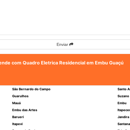
Enviar
atende com Quadro Eletrica Residencial em Embu Guaçú
São Bernardo do Campo
Santo A
Guarulhos
Suzano
Mauá
Embu
Embu das Artes
Itapece
Barueri
Jandira
Itapevi
Santana