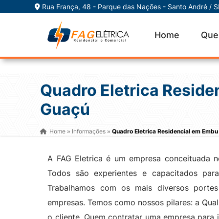
Rua França, 48 - Parque das Nações - Santo André / 
Home
Que
Quadro Eletrica Resid
Guaçú
Home
Informações
Quadro Eletrica Residencial em Emb
»
»
A FAG Eletrica é um empresa conceituada no
Todos são experientes e capacitados para 
Trabalhamos com os mais diversos portes
empresas. Temos como nossos pilares: a Qua
o cliente. Quem contratar uma empresa para 