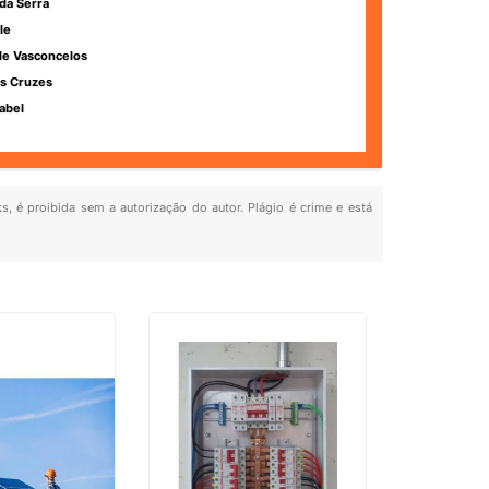
da Serra
le
de Vasconcelos
s Cruzes
abel
ks, é proibida sem a autorização do autor. Plágio é crime e está