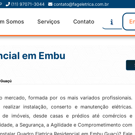
SP
(11) 97071-3044
contato@fageletrica.com.br
m Somos
Serviços
Contato
En
encial em Embu
u Guaçú
 mercado, formada por os mais variados profissionais.
realizar instalação, conserto e manutenção elétricas.
 de imóveis, desde casas e prédios até comércios e
lidade, a Segurança, a Agilidade e Comprometimento com
instalar Quadro Eletrica Residencial em Embu Guaçú? Fale