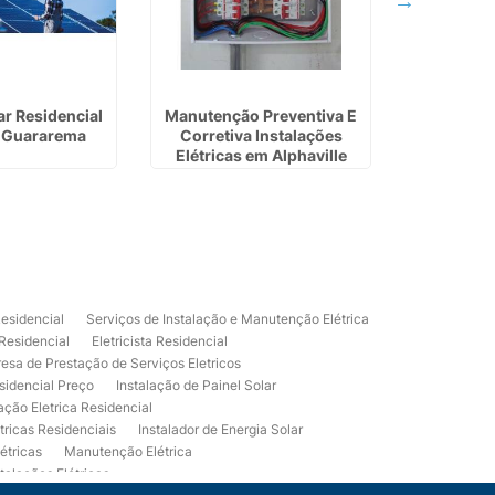
ar Residencial
Manutenção Preventiva E
Empresa 
 Guararema
Corretiva Instalações
Port
Elétricas em Alphaville
Residencial
Serviços de Instalação e Manutenção Elétrica
 Residencial
Eletricista Residencial
esa de Prestação de Serviços Eletricos
sidencial Preço
Instalação de Painel Solar
lação Eletrica Residencial
tricas Residenciais
Instalador de Energia Solar
étricas
Manutenção Elétrica
talações Elétricas