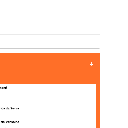
ndré
rica da Serra
 de Parnaíba