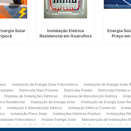
Energia Solar
Instalação Eletrica
Energia Sol
riporã
Residencial em Guarulhos
Preço em
reço
Instalação de Energia Solar Fotovoltaica
Instalação de Energia Solar 
nstalador
Eletricista Mais Próximo
Eletricista Predial
Eletricista Predial e
Empresa de Instalações Elétricas
Empresa de Manutenção Eletrica
Empr
rica Residencial
Instalação de Energia Solar
Instalação de Energia Solar Re
o
Instalação E Manutenção Elétrica
Instalação Elétrica Comercial
Insta
ica
Instalação Placa Solar
Instalações Elétricas Prediais
Instalações Elé
nstalador Fotovoltaico
Instalar Energia Solar
Manutenção de Instalações El
a
Manutenção Eletrica Residencial
Manutenção Preventiva E Corretiva Ins