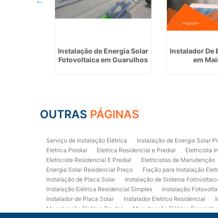
 Energia
Instalação de Energia Solar
Instalador De 
m Guarulhos
Fotovoltaica em Guarulhos
em Mai
OUTRAS
PÁGINAS
Serviço de Instalação Elétrica
Instalação de Energia Solar P
Eletrica Predial
Eletrica Residencial e Predial
Eletricista I
Eletricista Residencial E Predial
Eletricistas de Manutenção
Energia Solar Residencial Preço
Fiação para Instalação Elet
Instalação de Placa Solar
Instalação de Sistema Fotovoltaic
Instalação Elétrica Residencial Simples
Instalação Fotovolta
Instalador de Placa Solar
Instalador Eletrico Residencial
I
Manutenção Eletrica Predial
Manutenção Elétrica Preventiv