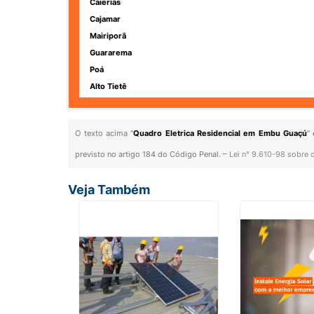
Caierias
Cajamar
Mairiporã
Guararema
Poá
Alto Tietê
O texto acima "
Quadro Eletrica Residencial em Embu Guaçú
"
previsto no artigo 184 do Código Penal. –
Lei n° 9.610-98 sobre d
Veja Também