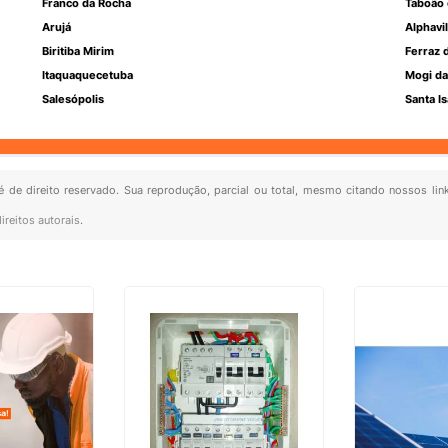
Franco da Rocha
Taboão 
Arujá
Alphavil
Biritiba Mirim
Ferraz 
Itaquaquecetuba
Mogi da
Salesópolis
Santa Is
 é de direito reservado. Sua reprodução, parcial ou total, mesmo citando nossos lin
ireitos autorais
.