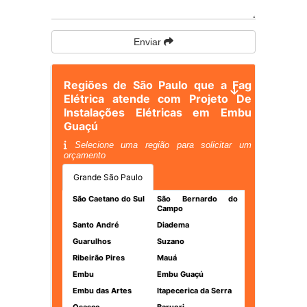
Enviar
Regiões de São Paulo que a Fag
Elétrica atende com Projeto De
Instalações Elétricas em Embu
Guaçú
Selecione uma região para solicitar um
orçamento
Grande São Paulo
São Caetano do Sul
São Bernardo do
Campo
Santo André
Diadema
Guarulhos
Suzano
Ribeirão Pires
Mauá
Embu
Embu Guaçú
Embu das Artes
Itapecerica da Serra