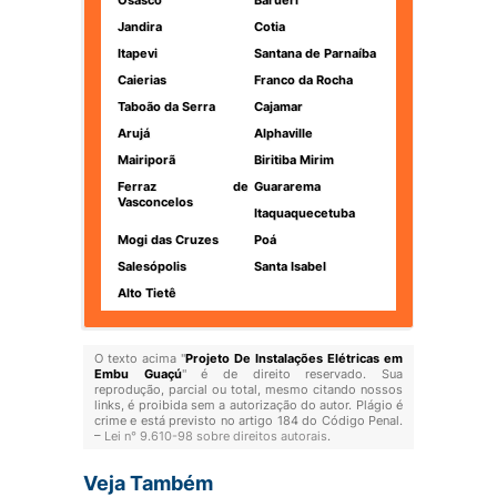
Osasco
Barueri
Jandira
Cotia
Itapevi
Santana de Parnaíba
Caierias
Franco da Rocha
Taboão da Serra
Cajamar
Arujá
Alphaville
Mairiporã
Biritiba Mirim
Ferraz de
Guararema
Vasconcelos
Itaquaquecetuba
Mogi das Cruzes
Poá
Salesópolis
Santa Isabel
Alto Tietê
O texto acima "
Projeto De Instalações Elétricas em
Embu Guaçú
" é de direito reservado. Sua
reprodução, parcial ou total, mesmo citando nossos
links, é proibida sem a autorização do autor. Plágio é
crime e está previsto no artigo 184 do Código Penal.
–
Lei n° 9.610-98 sobre direitos autorais
.
Veja Também