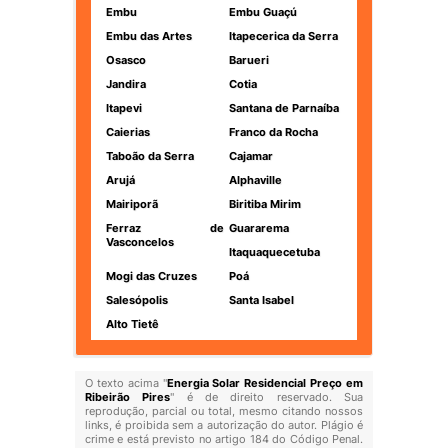
Embu
Embu Guaçú
Embu das Artes
Itapecerica da Serra
Osasco
Barueri
Jandira
Cotia
Itapevi
Santana de Parnaíba
Caierias
Franco da Rocha
Taboão da Serra
Cajamar
Arujá
Alphaville
Mairiporã
Biritiba Mirim
Ferraz de
Guararema
Vasconcelos
Itaquaquecetuba
Mogi das Cruzes
Poá
Salesópolis
Santa Isabel
Alto Tietê
O texto acima "
Energia Solar Residencial Preço em
Ribeirão Pires
" é de direito reservado. Sua
reprodução, parcial ou total, mesmo citando nossos
links, é proibida sem a autorização do autor. Plágio é
crime e está previsto no artigo 184 do Código Penal.