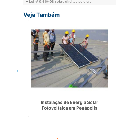
–
Lei n° 9.610-98 sobre direitos autorais
.
Veja Também
ia Solar
Instalação de Energia Solar
Servi
Fotovoltaica em Penápolis