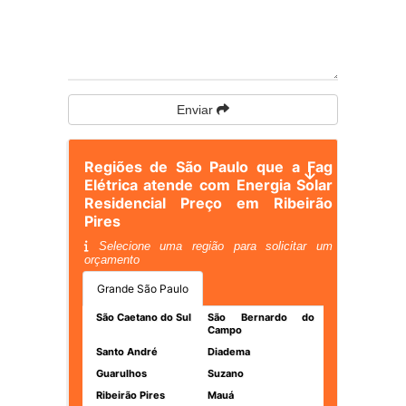
Enviar
Regiões de São Paulo que a Fag
Elétrica atende com Energia Solar
Residencial Preço em Ribeirão
Pires
Selecione uma região para solicitar um
orçamento
Grande São Paulo
São Caetano do Sul
São Bernardo do
Campo
Santo André
Diadema
Guarulhos
Suzano
Ribeirão Pires
Mauá