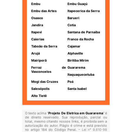
Embu
Embu Guaçú
Embu das Artes
Itapecerica da Serra
Osasco
Barueri
Jandira
Cotia
Itapevi
Santana de Parnaíba
Caierias
Franco da Rocha
Taboão da Serra
Cajamar
Arujá
Alphaville
Mairiporã
Biritiba Mirim
Ferraz de
Guararema
Vasconcelos
Itaquaquecetuba
Mogi das Cruzes
Poá
Salesópolis
Santa Isabel
Alto Tietê
O texto acima "
Projeto De Eletrica em Guararema
" é
de direito reservado. Sua reprodução, parcial ou
total, mesmo citando nossos links, é proibida sem a
autorização do autor. Plágio é crime e está previsto
no artigo 184 do Código Penal. –
Lei n° 9.610-98