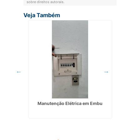
sobre direitos autorais
.
Veja Também
 Energia
Manutenção Elétrica em Embu
In
Res