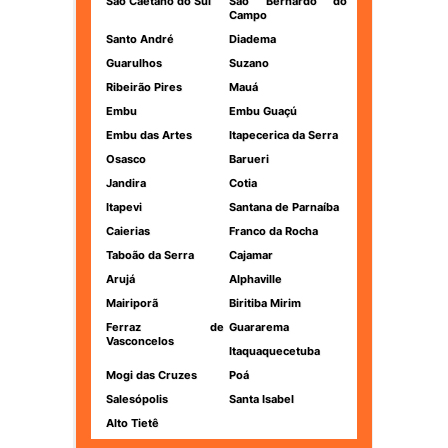
São Caetano do Sul
São Bernardo do
Campo
Santo André
Diadema
Guarulhos
Suzano
Ribeirão Pires
Mauá
Embu
Embu Guaçú
Embu das Artes
Itapecerica da Serra
Osasco
Barueri
Jandira
Cotia
Itapevi
Santana de Parnaíba
Caierias
Franco da Rocha
Taboão da Serra
Cajamar
Arujá
Alphaville
Mairiporã
Biritiba Mirim
Ferraz de
Guararema
Vasconcelos
Itaquaquecetuba
Mogi das Cruzes
Poá
Salesópolis
Santa Isabel
Alto Tietê