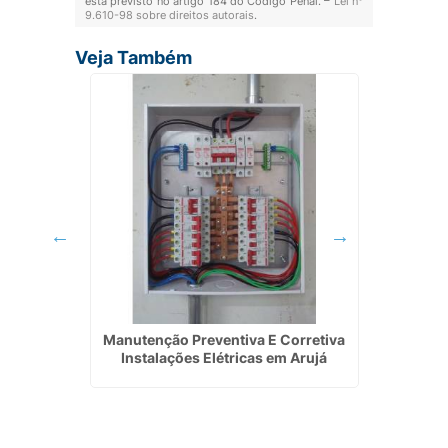
está previsto no artigo 184 do Código Penal. –
Lei n°
9.610-98 sobre direitos autorais
.
Veja Também
rica em
Manutenção Preventiva E Corretiva
Empresa
Instalações Elétricas em Arujá