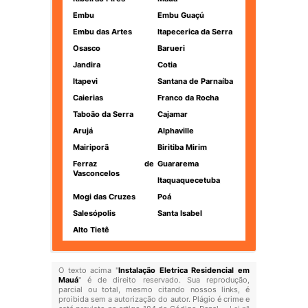
Embu
Embu Guaçú
Embu das Artes
Itapecerica da Serra
Osasco
Barueri
Jandira
Cotia
Itapevi
Santana de Parnaíba
Caierias
Franco da Rocha
Taboão da Serra
Cajamar
Arujá
Alphaville
Mairiporã
Biritiba Mirim
Ferraz de
Guararema
Vasconcelos
Itaquaquecetuba
Mogi das Cruzes
Poá
Salesópolis
Santa Isabel
Alto Tietê
O texto acima "
Instalação Eletrica Residencial em
Mauá
" é de direito reservado. Sua reprodução,
parcial ou total, mesmo citando nossos links, é
proibida sem a autorização do autor. Plágio é crime e