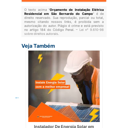
O texto acima "
Orçamento de Instalação Elétrica
Residencial em São Bernardo do Campo
" é de
direito reservado. Sua reprodução, parcial ou total,
mesmo citando nossos links, é proibida sem a
autorização do autor. Plágio é crime e está previsto
no artigo 184 do Código Penal. –
Lei n° 9.610-98
sobre direitos autorais
.
Veja Também
ntana de
Instalador De Energia Solar em
Fiaç