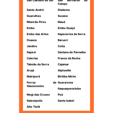
São Caetano do Sul
São Bernardo do
Campo
Santo André
Diadema
Guarulhos
Suzano
Ribeirão Pires
Mauá
Embu
Embu Guaçú
Embu das Artes
Itapecerica da Serra
Osasco
Barueri
Jandira
Cotia
Itapevi
Santana de Parnaíba
Caierias
Franco da Rocha
Taboão da Serra
Cajamar
Arujá
Alphaville
Mairiporã
Biritiba Mirim
Ferraz de
Guararema
Vasconcelos
Itaquaquecetuba
Mogi das Cruzes
Poá
Salesópolis
Santa Isabel
Alto Tietê