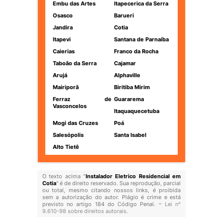
Embu das Artes
Itapecerica da Serra
Osasco
Barueri
Jandira
Cotia
Itapevi
Santana de Parnaíba
Caierias
Franco da Rocha
Taboão da Serra
Cajamar
Arujá
Alphaville
Mairiporã
Biritiba Mirim
Ferraz de
Guararema
Vasconcelos
Itaquaquecetuba
Mogi das Cruzes
Poá
Salesópolis
Santa Isabel
Alto Tietê
O texto acima "
Instalador Eletrico Residencial em
Cotia
" é de direito reservado. Sua reprodução, parcial
ou total, mesmo citando nossos links, é proibida
sem a autorização do autor. Plágio é crime e está
previsto no artigo 184 do Código Penal. –
Lei n°
9.610-98 sobre direitos autorais
.