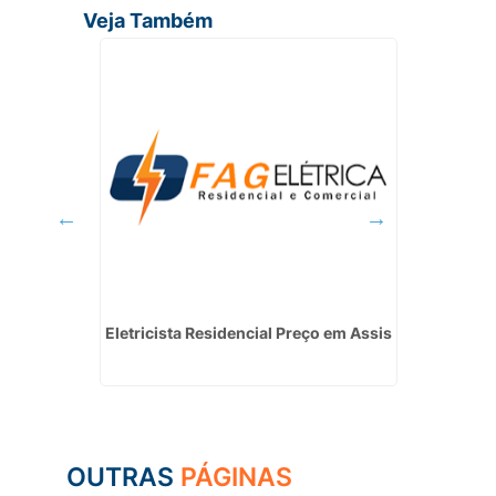
Veja Também
l em
Eletricista Residencial Preço em Assis
In
Fot
OUTRAS
PÁGINAS