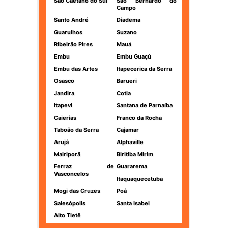
São Caetano do Sul
São Bernardo do
Campo
Santo André
Diadema
Guarulhos
Suzano
Ribeirão Pires
Mauá
Embu
Embu Guaçú
Embu das Artes
Itapecerica da Serra
Osasco
Barueri
Jandira
Cotia
Itapevi
Santana de Parnaíba
Caierias
Franco da Rocha
Taboão da Serra
Cajamar
Arujá
Alphaville
Mairiporã
Biritiba Mirim
Ferraz de
Guararema
Vasconcelos
Itaquaquecetuba
Mogi das Cruzes
Poá
Salesópolis
Santa Isabel
Alto Tietê