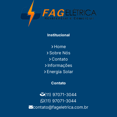
Eletricista Residencial
Eletricista Residencial E Predial
Eletricistas de Manutenção
Empresa de Instalações Elétricas
Empresa de Manutenção Eletrica
Empresa de Prestação de Serviços Eletricos
Energia Solar Residencial Preço
Institucional
Fiação para Instalação Eletrica Residencial
Instalação de Energia Solar
Home
Instalação de Energia Solar Residencial Preço
Sobre Nós
Instalação de Painel Solar
Instalação de Placa Solar
Contato
Instalação de Sistema Fotovoltaico
Informações
Instalação E Manutenção Elétrica
Energia Solar
Instalação Elétrica Comercial
Instalação Eletrica Residencial
Contato
Instalação Elétrica Residencial Simples
Instalação Fotovoltaica
Instalação Placa Solar
(11) 97071-3044
Instalações Elétricas Prediais
Instalações Elétricas Residenciais
(11) 97071-3044
Instalador de Energia Solar
contato@fageletrica.com.br
Instalador de Placa Solar
Instalador Eletrico Residencial