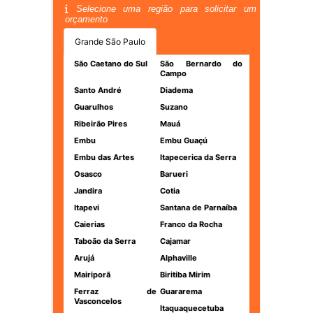
Selecione uma região para solicitar um
orçamento
Grande São Paulo
São Caetano do Sul
São Bernardo do
Campo
Santo André
Diadema
Guarulhos
Suzano
Ribeirão Pires
Mauá
Embu
Embu Guaçú
Embu das Artes
Itapecerica da Serra
Osasco
Barueri
Jandira
Cotia
Itapevi
Santana de Parnaíba
Caierias
Franco da Rocha
Taboão da Serra
Cajamar
Arujá
Alphaville
Mairiporã
Biritiba Mirim
Ferraz de
Guararema
Vasconcelos
Itaquaquecetuba