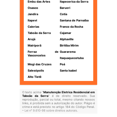
Embu das Artes
Itapecerica da Serra
Osasco
Barueri
Jandira
Cotia
Itapevi
Santana de Parnaíba
Caierias
Franco da Rocha
Taboão da Serra
Cajamar
Arujá
Alphaville
Mairiporã
Biritiba Mirim
Ferraz de
Guararema
Vasconcelos
Itaquaquecetuba
Mogi das Cruzes
Poá
Salesópolis
Santa Isabel
Alto Tietê
O texto acima "
Manutenção Eletrica Residencial em
Taboão da Serra
" é de direito reservado. Sua
reprodução, parcial ou total, mesmo citando nossos
links, é proibida sem a autorização do autor. Plágio é
crime e está previsto no artigo 184 do Código Penal.
–
Lei n° 9.610-98 sobre direitos autorais
.