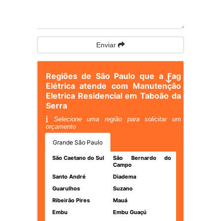
Enviar
Regiões de São Paulo que a Fag
Elétrica atende com Manutenção
Eletrica Residencial em Taboão da
Serra
Selecione uma região para solicitar um
orçamento
Grande São Paulo
São Caetano do Sul
São Bernardo do
Campo
Santo André
Diadema
Guarulhos
Suzano
Ribeirão Pires
Mauá
Embu
Embu Guaçú