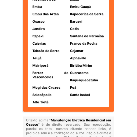
Embu
Embu Guaçú
Embu das Artes
Itapecerica da Serra
Osasco
Barueri
Jandira
Cotia
Itapevi
Santana de Parnaíba
Caierias
Franco da Rocha
Taboão da Serra
Cajamar
Arujá
Alphaville
Mairiporã
Biritiba Mirim
Ferraz de
Guararema
Vasconcelos
Itaquaquecetuba
Mogi das Cruzes
Poá
Salesópolis
Santa Isabel
Alto Tietê
O texto acima "
Manutenção Eletrica Residencial em
Osasco
" é de direito reservado. Sua reprodução,
parcial ou total, mesmo citando nossos links, é
proibida sem a autorização do autor. Plágio é crime e