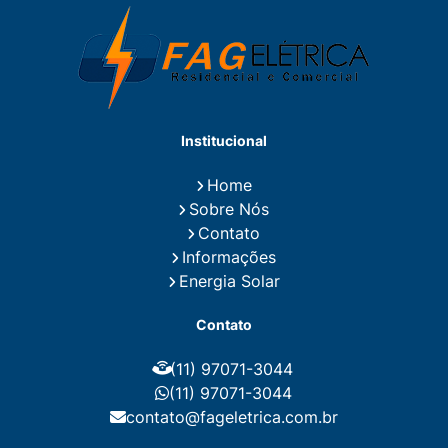
Eletricista Residencial
Eletricista Residencial E Predial
Eletricistas de Manutenção
Empresa de Instalações Elétricas
Empresa de Manutenção Eletrica
Empresa de Prestação de Serviços Eletricos
Energia Solar Residencial Preço
Institucional
Fiação para Instalação Eletrica Residencial
Instalação de Energia Solar
Home
Instalação de Energia Solar Residencial Preço
Sobre Nós
Instalação de Painel Solar
Instalação de Placa Solar
Contato
Instalação de Sistema Fotovoltaico
Informações
Instalação E Manutenção Elétrica
Energia Solar
Instalação Elétrica Comercial
Instalação Eletrica Residencial
Contato
Instalação Elétrica Residencial Simples
Instalação Fotovoltaica
Instalação Placa Solar
(11) 97071-3044
Instalações Elétricas Prediais
Instalações Elétricas Residenciais
(11) 97071-3044
Instalador de Energia Solar
contato@fageletrica.com.br
Instalador de Placa Solar
Instalador Eletrico Residencial