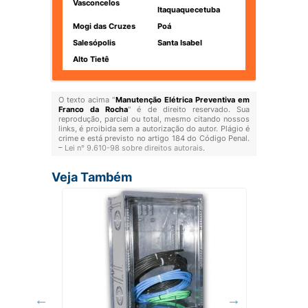
Vasconcelos
Itaquaquecetuba
Mogi das Cruzes
Poá
Salesópolis
Santa Isabel
Alto Tietê
O texto acima "
Manutenção Elétrica Preventiva em
Franco da Rocha
" é de direito reservado. Sua
reprodução, parcial ou total, mesmo citando nossos
links, é proibida sem a autorização do autor. Plágio é
crime e está previsto no artigo 184 do Código Penal.
–
Lei n° 9.610-98 sobre direitos autorais
.
Veja Também