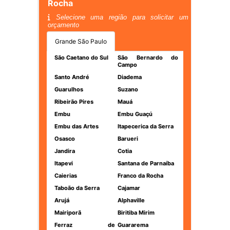
Rocha
Selecione uma região para solicitar um
orçamento
Grande São Paulo
São Caetano do Sul
São Bernardo do
Campo
Santo André
Diadema
Guarulhos
Suzano
Ribeirão Pires
Mauá
Embu
Embu Guaçú
Embu das Artes
Itapecerica da Serra
Osasco
Barueri
Jandira
Cotia
Itapevi
Santana de Parnaíba
Caierias
Franco da Rocha
Taboão da Serra
Cajamar
Arujá
Alphaville
Mairiporã
Biritiba Mirim
Ferraz de
Guararema