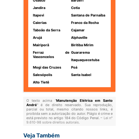
Osasco
Barueri
Jandira
Cotia
Itapevi
Santana de Parnaíba
Caierias
Franco da Rocha
Taboão da Serra
Cajamar
Arujá
Alphaville
Mairiporã
Biritiba Mirim
Ferraz de
Guararema
Vasconcelos
Itaquaquecetuba
Mogi das Cruzes
Poá
Salesópolis
Santa Isabel
Alto Tietê
O texto acima "
Manutenção Elétrica em Santo
André
" é de direito reservado. Sua reprodução,
parcial ou total, mesmo citando nossos links, é
proibida sem a autorização do autor. Plágio é crime e
está previsto no artigo 184 do Código Penal. –
Lei n°
9.610-98 sobre direitos autorais
.
Veja Também