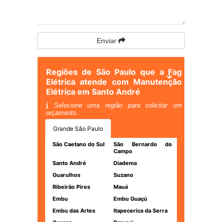
Enviar
Regiões de São Paulo que a Fag
Elétrica atende com Manutenção
Elétrica em Santo André
Selecione uma região para solicitar um
orçamento
Grande São Paulo
São Caetano do Sul
São Bernardo do
Campo
Santo André
Diadema
Guarulhos
Suzano
Ribeirão Pires
Mauá
Embu
Embu Guaçú
Embu das Artes
Itapecerica da Serra