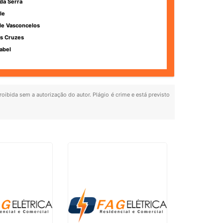
da Serra
le
de Vasconcelos
s Cruzes
abel
roibida sem a autorização do autor. Plágio é crime e está previsto