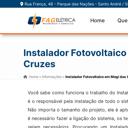
Rua França, 48 - Parque das Nações - Santo André / 
Home
Que
Instalador Fotovoltaic
Cruzes
Home
Informações
Instalador Fotovoltaico em Mogi das
»
»
Você sabe como funciona o trabalho do Insta
é o responsável pela instalação de todo o sis
Não importa o tamanho do projeto, ele é apto 
é necessário fazer a ligação do sistema, os t
sejam necessários. Procurando um Instal