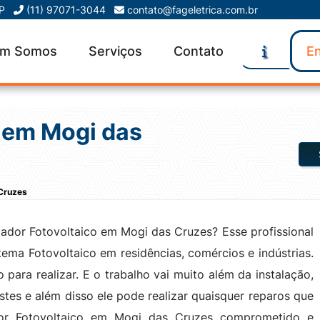
SP
(11) 97071-3044
contato@fageletrica.com.br
m Somos
Serviços
Contato
En
o em Mogi das
 Cruzes
lador Fotovoltaico em Mogi das Cruzes? Esse profissional
tema Fotovoltaico em residências, comércios e indústrias.
para realizar. E o trabalho vai muito além da instalação,
estes e além disso ele pode realizar quaisquer reparos que
ador Fotovoltaico em Mogi das Cruzes comprometido e