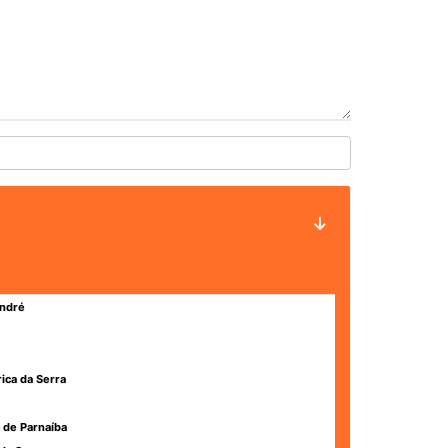
ndré
rica da Serra
 de Parnaíba