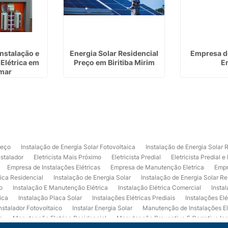
Instalação e
Energia Solar Residencial
Empresa de
Elétrica em
Preço em Biritiba Mirim
E
mar
reço
Instalação de Energia Solar Fotovoltaica
Instalação de Energia Solar 
nstalador
Eletricista Mais Próximo
Eletricista Predial
Eletricista Predial e
Empresa de Instalações Elétricas
Empresa de Manutenção Eletrica
Empr
rica Residencial
Instalação de Energia Solar
Instalação de Energia Solar Re
o
Instalação E Manutenção Elétrica
Instalação Elétrica Comercial
Insta
ica
Instalação Placa Solar
Instalações Elétricas Prediais
Instalações Elé
nstalador Fotovoltaico
Instalar Energia Solar
Manutenção de Instalações El
a
Manutenção Eletrica Residencial
Manutenção Preventiva E Corretiva Ins