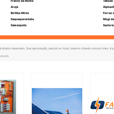
Franco da Rocha
Taboão 
Arujá
Alphavil
Biritiba Mirim
Ferraz 
Itaquaquecetuba
Mogi da
Salesópolis
Santa Is
de direito reservado. Sua reprodução, parcial ou total, mesmo citando nossos links, é p
utorais
.