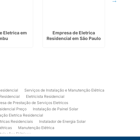
 Eletrica em
Empresa de Eletrica
Valor par
mbu
Residencial em São Paulo
Energia So
Residencial
Serviços de Instalação e Manutenção Elétrica
 Residencial
Eletricista Residencial
esa de Prestação de Serviços Eletricos
sidencial Preço
Instalação de Painel Solar
lação Eletrica Residencial
tricas Residenciais
Instalador de Energia Solar
étricas
Manutenção Elétrica
talações Elétricas