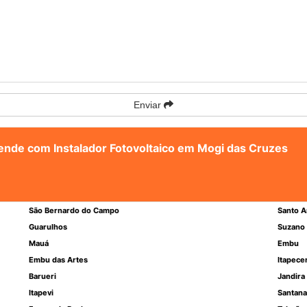
Enviar
tende com Instalador Fotovoltaico em Mogi das Cruzes
São Bernardo do Campo
Santo A
Guarulhos
Suzano
Mauá
Embu
Embu das Artes
Itapece
Barueri
Jandira
Itapevi
Santana