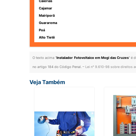
Caierias
Cajamar
Mairiporã
Guararema
Poá
Alto Tietê
O texto acima "
Instalador Fotovoltaico em Mogi das Cruzes
" é 
no artigo 184 do Código Penal. –
Lei n° 9.610-98 sobre direitos a
Veja Também