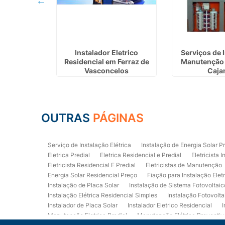
talação de
Instalador Eletrico
Serviços de 
 em Arujá
Residencial em Ferraz de
Manutenção 
Vasconcelos
Caja
OUTRAS
PÁGINAS
Serviço de Instalação Elétrica
Instalação de Energia Solar P
Eletrica Predial
Eletrica Residencial e Predial
Eletricista I
Eletricista Residencial E Predial
Eletricistas de Manutenção
Energia Solar Residencial Preço
Fiação para Instalação Elet
Instalação de Placa Solar
Instalação de Sistema Fotovoltaic
Instalação Elétrica Residencial Simples
Instalação Fotovolta
Instalador de Placa Solar
Instalador Eletrico Residencial
I
Manutenção Eletrica Predial
Manutenção Elétrica Preventiv