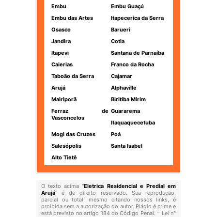
Embu
Embu Guaçú
Embu das Artes
Itapecerica da Serra
Osasco
Barueri
Jandira
Cotia
Itapevi
Santana de Parnaíba
Caierias
Franco da Rocha
Taboão da Serra
Cajamar
Arujá
Alphaville
Mairiporã
Biritiba Mirim
Ferraz de
Guararema
Vasconcelos
Itaquaquecetuba
Mogi das Cruzes
Poá
Salesópolis
Santa Isabel
Alto Tietê
O texto acima "
Eletrica Residencial e Predial em
Arujá
" é de direito reservado. Sua reprodução,
parcial ou total, mesmo citando nossos links, é
proibida sem a autorização do autor. Plágio é crime e
está previsto no artigo 184 do Código Penal. –
Lei n°