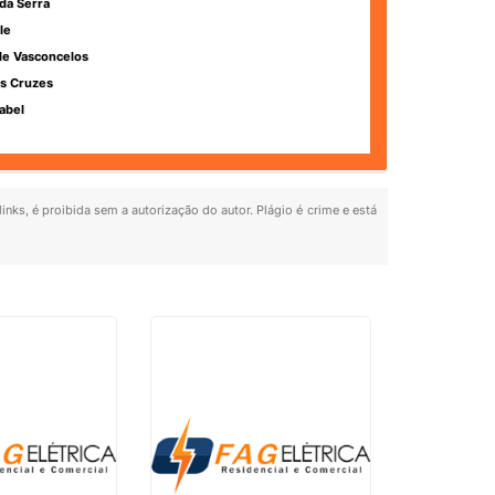
da Serra
le
de Vasconcelos
s Cruzes
abel
inks, é proibida sem a autorização do autor. Plágio é crime e está