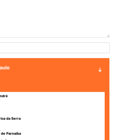
aulo
ndré
rica da Serra
 de Parnaíba