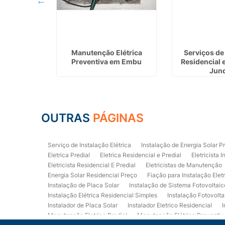
anutenção
Manutenção Elétrica
Serviços de 
 Cotia
Preventiva em Embu
Residencial 
Jund
OUTRAS
PÁGINAS
Serviço de Instalação Elétrica
Instalação de Energia Solar P
Eletrica Predial
Eletrica Residencial e Predial
Eletricista I
Eletricista Residencial E Predial
Eletricistas de Manutenção
Energia Solar Residencial Preço
Fiação para Instalação Elet
Instalação de Placa Solar
Instalação de Sistema Fotovoltaic
Instalação Elétrica Residencial Simples
Instalação Fotovolta
Instalador de Placa Solar
Instalador Eletrico Residencial
I
Manutenção Eletrica Predial
Manutenção Elétrica Preventiv