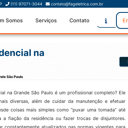
SP
(11) 97071-3044
contato@fageletrica.com.br
m Somos
Serviços
Contato
En
idencial na
ande São Paulo
cial na Grande São Paulo é um profissional completo? Ele
 mais diversas, além de cuidar da manutenção e efetuar
Desde coisas mais simples como “puxar uma tomada” até
 a fiação da residência ou fazer trocas de disjuntores.
tar constantemente atualizados nas normas vigentes para