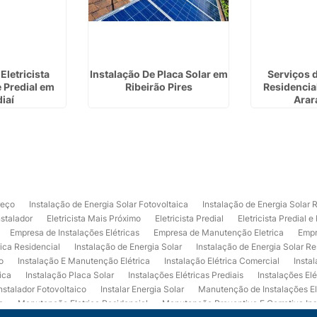
Eletricista
Instalação De Placa Solar em
Serviços d
e Predial em
Ribeirão Pires
Residencial
iaí
Arar
reço
Instalação de Energia Solar Fotovoltaica
Instalação de Energia Solar 
nstalador
Eletricista Mais Próximo
Eletricista Predial
Eletricista Predial e
Empresa de Instalações Elétricas
Empresa de Manutenção Eletrica
Empr
rica Residencial
Instalação de Energia Solar
Instalação de Energia Solar Re
o
Instalação E Manutenção Elétrica
Instalação Elétrica Comercial
Insta
ica
Instalação Placa Solar
Instalações Elétricas Prediais
Instalações Elé
nstalador Fotovoltaico
Instalar Energia Solar
Manutenção de Instalações El
a
Manutenção Eletrica Residencial
Manutenção Preventiva E Corretiva Ins