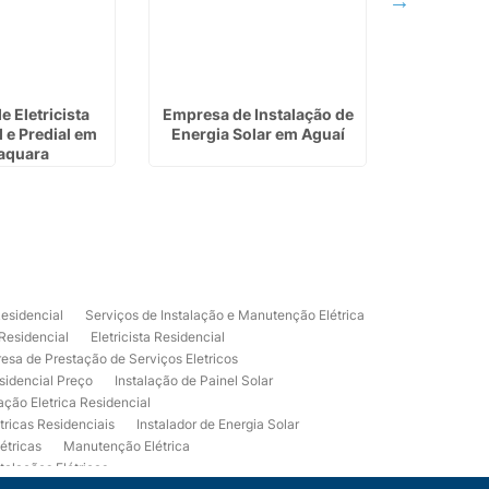
e Eletricista
Empresa de Instalação de
Eletrica Res
 e Predial em
Energia Solar em Aguaí
em S
aquara
Residencial
Serviços de Instalação e Manutenção Elétrica
 Residencial
Eletricista Residencial
esa de Prestação de Serviços Eletricos
sidencial Preço
Instalação de Painel Solar
lação Eletrica Residencial
tricas Residenciais
Instalador de Energia Solar
étricas
Manutenção Elétrica
talações Elétricas