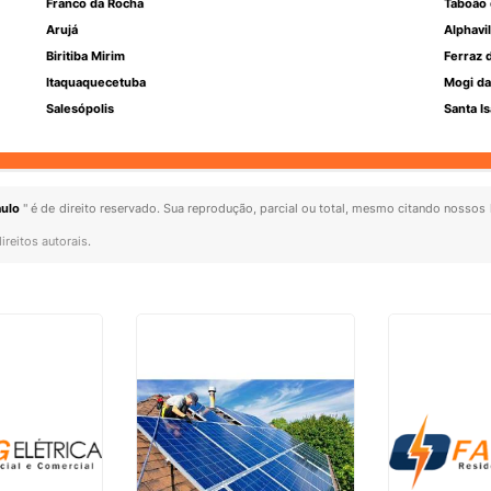
Franco da Rocha
Taboão 
Arujá
Alphavil
Biritiba Mirim
Ferraz 
Itaquaquecetuba
Mogi da
Salesópolis
Santa Is
aulo
" é de direito reservado. Sua reprodução, parcial ou total, mesmo citando nossos l
ireitos autorais
.