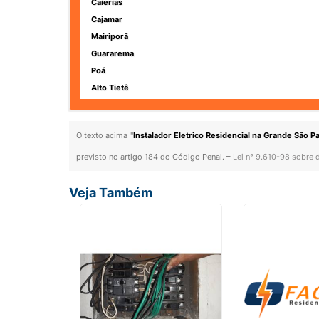
Caierias
Cajamar
Mairiporã
Guararema
Poá
Alto Tietê
O texto acima "
Instalador Eletrico Residencial na Grande São P
previsto no artigo 184 do Código Penal. –
Lei n° 9.610-98 sobre d
Veja Também