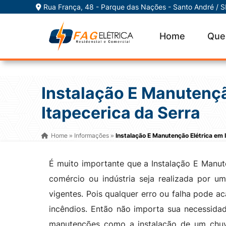
Rua França, 48 - Parque das Nações - Santo André / 
Home
Que
Instalação E Manutençã
Itapecerica da Serra
Home
Informações
Instalação E Manutenção Elétrica em 
»
»
É muito importante que a Instalação E Manute
comércio ou indústria seja realizada por um
vigentes. Pois qualquer erro ou falha pode a
incêndios. Então não importa sua necessida
manutenções como a instalação de um chuvei