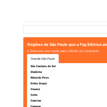
Regiões de São Paulo que a Fag Elétrica a
Selecione uma região para solicitar um orçamento
Grande São Paulo
São Caetano do Sul
Diadema
Ribeirão Pires
Embu Guaçú
Osasco
Cotia
Caierias
Cajamar