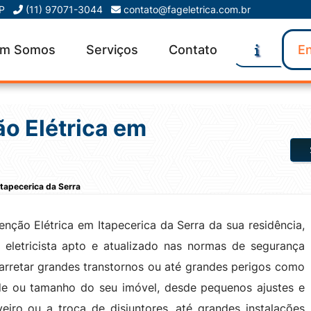
SP
(11) 97071-3044
contato@fageletrica.com.br
m Somos
Serviços
Contato
En
o Elétrica em
Itapecerica da Serra
nção Elétrica em Itapecerica da Serra da sua residência,
 eletricista apto e atualizado nas normas de segurança
carretar grandes transtornos ou até grandes perigos como
de ou tamanho do seu imóvel, desde pequenos ajustes e
ro ou a troca de disjuntores, até grandes instalações