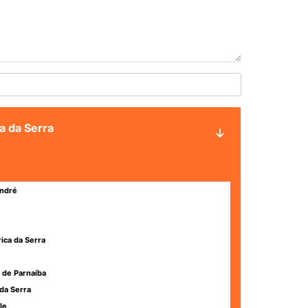
a da Serra
ndré
rica da Serra
 de Parnaíba
da Serra
le