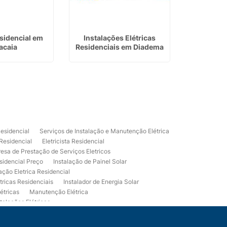
esidencial em
Instalações Elétricas
Instalação
acaia
Residenciais em Diadema
Valor
Residencial
Serviços de Instalação e Manutenção Elétrica
 Residencial
Eletricista Residencial
esa de Prestação de Serviços Eletricos
sidencial Preço
Instalação de Painel Solar
lação Eletrica Residencial
tricas Residenciais
Instalador de Energia Solar
étricas
Manutenção Elétrica
talações Elétricas
Eletrico Predial
Projeto Eletrico Residencial
mpleta
Usina Fotovoltaica Residencial