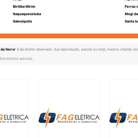
Biritiba Mirim
Ferraz 
Itaquaquecetuba
Mogi da
Salesópolis
Santa Is
 da Serra
" é de direito reservado. Sua reprodução, parcial ou total, mesmo citando nos
bre direitos autorais
.