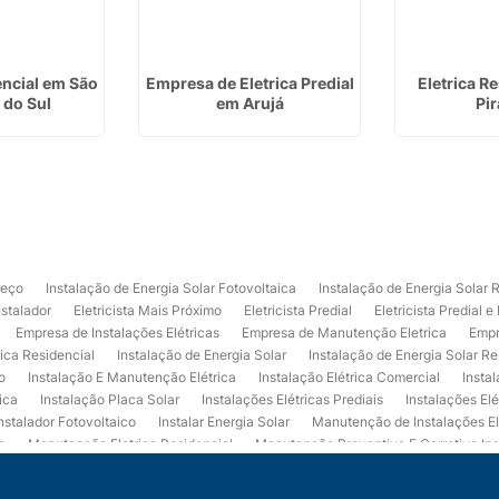
encial em São
Empresa de Eletrica Predial
Eletrica R
 do Sul
em Arujá
Pir
reço
Instalação de Energia Solar Fotovoltaica
Instalação de Energia Solar 
nstalador
Eletricista Mais Próximo
Eletricista Predial
Eletricista Predial e
Empresa de Instalações Elétricas
Empresa de Manutenção Eletrica
Empr
rica Residencial
Instalação de Energia Solar
Instalação de Energia Solar Re
o
Instalação E Manutenção Elétrica
Instalação Elétrica Comercial
Insta
ica
Instalação Placa Solar
Instalações Elétricas Prediais
Instalações Elé
nstalador Fotovoltaico
Instalar Energia Solar
Manutenção de Instalações El
a
Manutenção Eletrica Residencial
Manutenção Preventiva E Corretiva Ins
trica
Projeto de Instalações Elétricas
Projeto Elétrico Comercial
Projeto 
ços de Manutenção Elétrica
Usina de Energia Solar
Usina Fotovoltaica Co