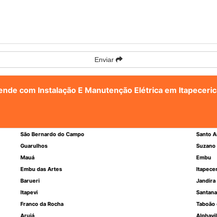
Enviar
tende com Instalação E Manutenção Elétrica em Itapeceric
São Bernardo do Campo
Santo A
Guarulhos
Suzano
Mauá
Embu
Embu das Artes
Itapece
Barueri
Jandira
Itapevi
Santana
Franco da Rocha
Taboão 
Arujá
Alphavil