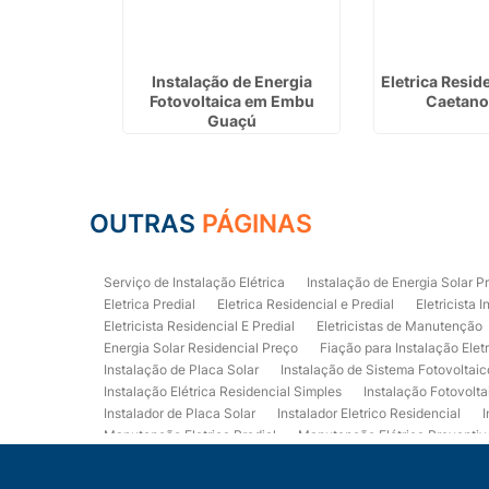
anutenção
Instalação de Energia
Eletrica Resid
de São Paulo
Fotovoltaica em Embu
Caetano
Guaçú
OUTRAS
PÁGINAS
Serviço de Instalação Elétrica
Instalação de Energia Solar P
Eletrica Predial
Eletrica Residencial e Predial
Eletricista I
Eletricista Residencial E Predial
Eletricistas de Manutenção
Energia Solar Residencial Preço
Fiação para Instalação Elet
Instalação de Placa Solar
Instalação de Sistema Fotovoltaic
Instalação Elétrica Residencial Simples
Instalação Fotovolta
Instalador de Placa Solar
Instalador Eletrico Residencial
I
Manutenção Eletrica Predial
Manutenção Elétrica Preventiv
Orçamento de Instalação Elétrica Residencial
Projeto de Ele
Quadro Eletrica Residencial
Serviços de Eletricista
Servi