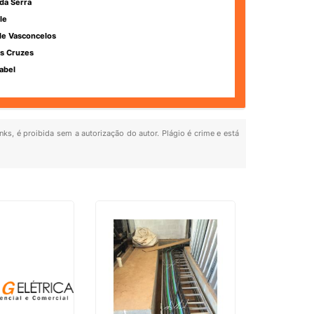
da Serra
le
de Vasconcelos
s Cruzes
abel
nks, é proibida sem a autorização do autor. Plágio é crime e está