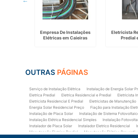
encial em
Empresa De Instalações
Eletricista R
os
Elétricas em Caieiras
Predial
OUTRAS
PÁGINAS
Serviço de Instalação Elétrica
Instalação de Energia Solar P
Eletrica Predial
Eletrica Residencial e Predial
Eletricista I
Eletricista Residencial E Predial
Eletricistas de Manutenção
Energia Solar Residencial Preço
Fiação para Instalação Elet
Instalação de Placa Solar
Instalação de Sistema Fotovoltaic
Instalação Elétrica Residencial Simples
Instalação Fotovolta
Instalador de Placa Solar
Instalador Eletrico Residencial
I
Manutenção Eletrica Predial
Manutenção Elétrica Preventiv