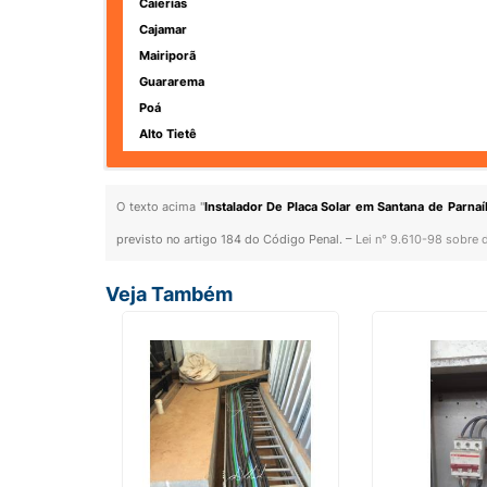
Caierias
Cajamar
Mairiporã
Guararema
Poá
Alto Tietê
O texto acima "
Instalador De Placa Solar em Santana de Parnaí
previsto no artigo 184 do Código Penal. –
Lei n° 9.610-98 sobre d
Veja Também