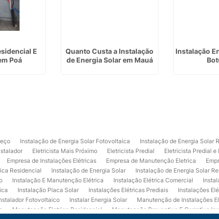
esidencial E
Quanto Custa a Instalação
Instalação E
 em Poá
de Energia Solar em Mauá
Bot
reço
Instalação de Energia Solar Fotovoltaica
Instalação de Energia Solar 
nstalador
Eletricista Mais Próximo
Eletricista Predial
Eletricista Predial e
Empresa de Instalações Elétricas
Empresa de Manutenção Eletrica
Empr
rica Residencial
Instalação de Energia Solar
Instalação de Energia Solar Re
o
Instalação E Manutenção Elétrica
Instalação Elétrica Comercial
Insta
ica
Instalação Placa Solar
Instalações Elétricas Prediais
Instalações Elé
nstalador Fotovoltaico
Instalar Energia Solar
Manutenção de Instalações El
a
Manutenção Eletrica Residencial
Manutenção Preventiva E Corretiva Ins