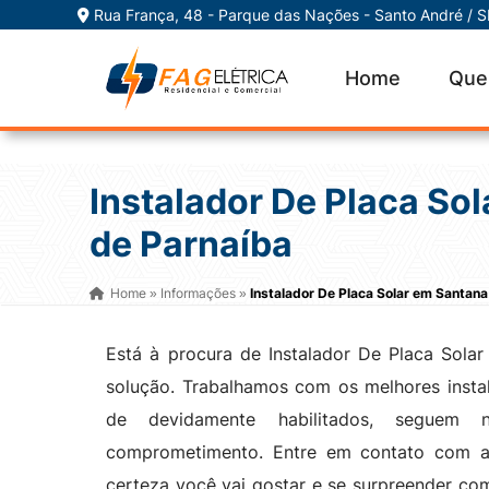
Rua França, 48 - Parque das Nações - Santo André / 
Home
Que
Instalador De Placa So
de Parnaíba
Home
Informações
Instalador De Placa Solar em Santana
»
»
Está à procura de Instalador De Placa Sola
solução. Trabalhamos com os melhores insta
de devidamente habilitados, seguem no
comprometimento. Entre em contato com 
certeza você vai gostar e se surpreender com