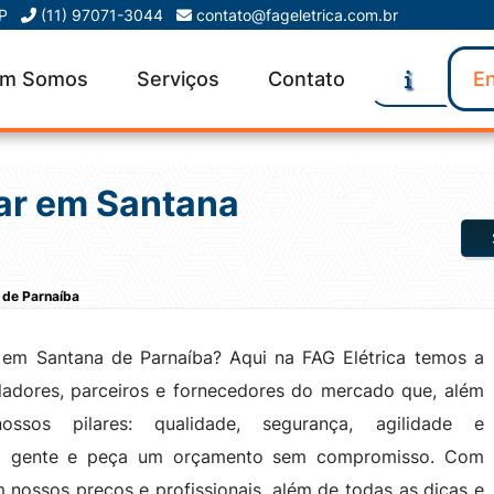
SP
(11) 97071-3044
contato@fageletrica.com.br
m Somos
Serviços
Contato
En
lar em Santana
 de Parnaíba
r em Santana de Parnaíba? Aqui na FAG Elétrica temos a
ladores, parceiros e fornecedores do mercado que, além
ssos pilares: qualidade, segurança, agilidade e
a gente e peça um orçamento sem compromisso. Com
 nossos preços e profissionais, além de todas as dicas e