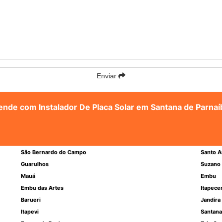
Enviar
tende com Instalador De Placa Solar em Santana de Parnaí
São Bernardo do Campo
Santo A
Guarulhos
Suzano
Mauá
Embu
Embu das Artes
Itapece
Barueri
Jandira
Itapevi
Santana