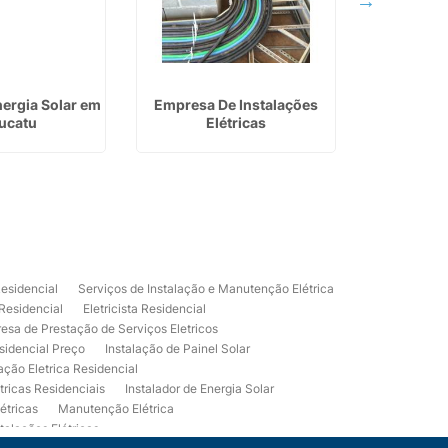
nergia Solar em
Empresa De Instalações
Empres
ucatu
Elétricas
Residencia
Residencial
Serviços de Instalação e Manutenção Elétrica
 Residencial
Eletricista Residencial
esa de Prestação de Serviços Eletricos
sidencial Preço
Instalação de Painel Solar
lação Eletrica Residencial
tricas Residenciais
Instalador de Energia Solar
étricas
Manutenção Elétrica
talações Elétricas