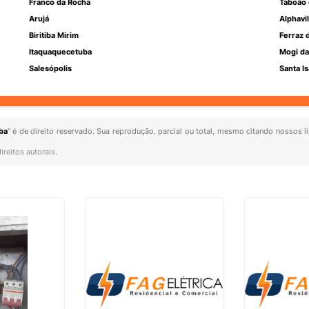
Franco da Rocha
Taboão 
Arujá
Alphavil
Biritiba Mirim
Ferraz 
Itaquaquecetuba
Mogi da
Salesópolis
Santa Is
ba
" é de direito reservado. Sua reprodução, parcial ou total, mesmo citando nossos li
ireitos autorais
.