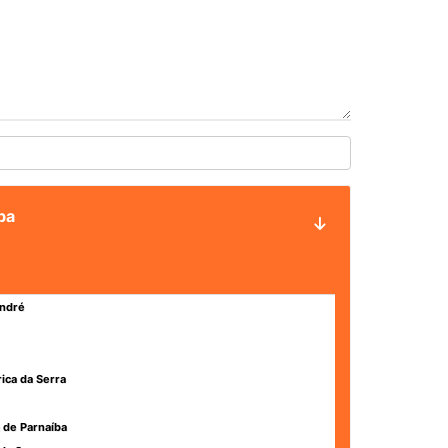
ba
ndré
rica da Serra
 de Parnaíba